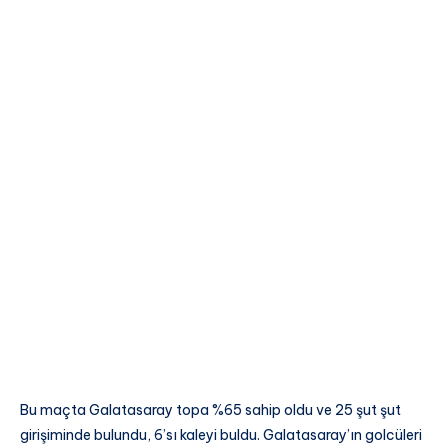
Bu maçta Galatasaray topa %65 sahip oldu ve 25 şut şut
girişiminde bulundu, 6’sı kaleyi buldu. Galatasaray’ın golcüleri