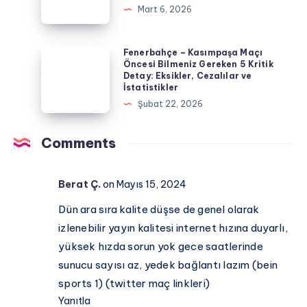
Mart 6, 2026
Yayın
Maçı
Linki,
Canlı
Kadrolar
İzle
Fenerbahçe
Fenerbahçe – Kasımpaşa Maçı
ve
Öncesi Bilmeniz Gereken 5 Kritik
|
–
Detay: Eksikler, Cezalılar ve
Maç
Şifresiz
Kasımpaşa
İstatistikler
Analizi
ve
Maçı
Şubat 22, 2026
Donmadan
Öncesi
Derbi
Bilmeniz
Comments
Keyfi
Gereken
5
Berat Ç.
on Mayıs 15, 2024
Kritik
Detay:
Dün ara sıra kalite düşse de genel olarak
Eksikler,
izlenebilir yayın kalitesi internet hızına duyarlı,
Cezalılar
yüksek hızda sorun yok gece saatlerinde
ve
sunucu sayısı az, yedek bağlantı lazım (bein
İstatistikler
sports 1) (twitter maç linkleri)
Yanıtla