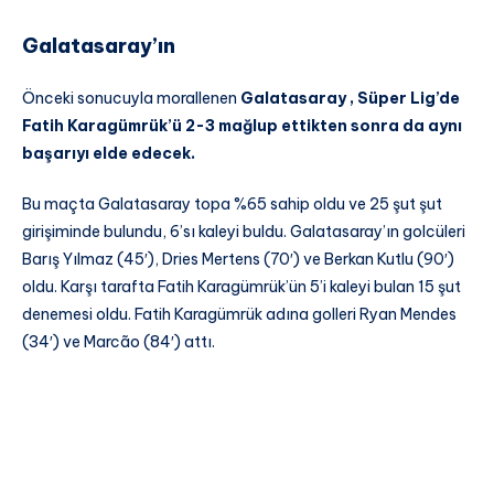
Galatasaray’ın
Önceki sonucuyla morallenen
Galatasaray , Süper Lig’de
Fatih Karagümrük’ü 2-3 mağlup ettikten sonra da aynı
başarıyı elde edecek.
Bu maçta Galatasaray topa %65 sahip oldu ve 25 şut şut
girişiminde bulundu, 6’sı kaleyi buldu. Galatasaray’ın golcüleri
Barış Yılmaz (45′), Dries Mertens (70′) ve Berkan Kutlu (90′)
oldu. Karşı tarafta Fatih Karagümrük’ün 5’i kaleyi bulan 15 şut
denemesi oldu. Fatih Karagümrük adına golleri Ryan Mendes
(34′) ve Marcão (84′) attı.