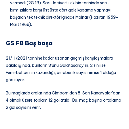
vermedi (2G 1B). Sarı-lacivertli ekibin tarihinde sarı-
kırmızılılara karşı üst üste dört gole kapama yapmayı
başaran tek teknik direktör Ignace Molnar (Haziran 1959-
Mart 1968).
GS FB Baş başa
21/11/2021 tarihine kadar uzanan geçmiş karşılaşmalara
bakıldığında, bunların 3’ünü Galatasaray’ın, 2’sini ise
Fenerbahce’nin kazandığı, beraberlik sayısının ise 1 olduğu
görülüyor.
Bu maçlarda aralarında Cimbom’dan 8, Sarı Kanaryalar’dan
4 olmak üzere toplam 12 gol atıldı. Bu, maç başına ortalama
2 gol sayısını verir.