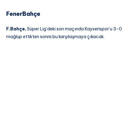
FenerBahçe
F.Bahçe,
Süper Lig’deki son maçında Kayserispor’u 3-0
mağlup ettikten sonra bu karşılaşmaya çıkacak.