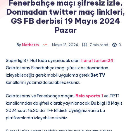
Fenerbahçe maçı şifresiz izle,
Donmadan twitter maç linkleri,
GS FB derbisi 19 Mayıs 2024
Pazar
By
Matbettv
Mayıs 15, 2024
7 min read
0
Süper lig 37. Haftada oynanacak olan
Taraftarium24
Galatasaray Fenerbahçe maçı şifresiz ce donmadan
izleyebileceğiz gerek mobil uygulama gerek
Bet TV
kanallarını yazımızda bulabileceksiniz.
Galatasaray ve Fenerbahçe maçını
Bein sports 1
ve TRT1
kanallarından da şifreli olarak yayınlanacak. Bu bilgi 18 Mayıs
2024 saat 16:30 da TFF Bildirdi. Üyeliğiniz varsa bu
platformlarda izleyebileceksiniz.