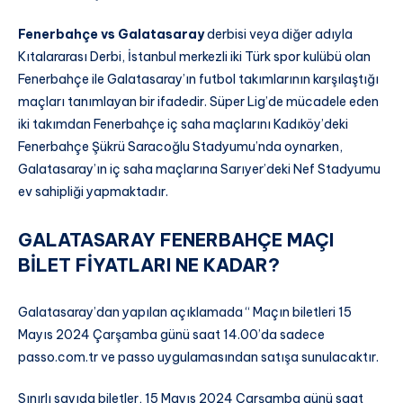
Fenerbahçe vs Galatasaray
derbisi veya diğer adıyla
Kıtalararası Derbi, İstanbul merkezli iki Türk spor kulübü olan
Fenerbahçe ile Galatasaray’ın futbol takımlarının karşılaştığı
maçları tanımlayan bir ifadedir. Süper Lig’de mücadele eden
iki takımdan Fenerbahçe iç saha maçlarını Kadıköy’deki
Fenerbahçe Şükrü Saracoğlu Stadyumu’nda oynarken,
Galatasaray’ın iç saha maçlarına Sarıyer’deki Nef Stadyumu
ev sahipliği yapmaktadır.
GALATASARAY FENERBAHÇE MAÇI
BİLET FİYATLARI NE KADAR?
Galatasaray’dan yapılan açıklamada “ Maçın biletleri 15
Mayıs 2024 Çarşamba günü saat 14.00’da sadece
passo.com.tr ve passo uygulamasından satışa sunulacaktır.
Sınırlı sayıda biletler, 15 Mayıs 2024 Çarşamba günü saat