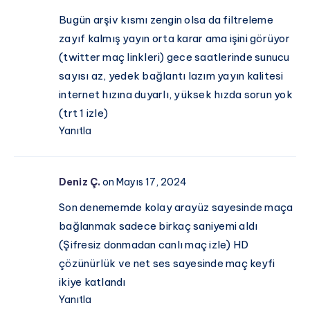
Bugün arşiv kısmı zengin olsa da filtreleme
zayıf kalmış yayın orta karar ama işini görüyor
(twitter maç linkleri) gece saatlerinde sunucu
sayısı az, yedek bağlantı lazım yayın kalitesi
internet hızına duyarlı, yüksek hızda sorun yok
(trt 1 izle)
Yanıtla
Deniz Ç.
on Mayıs 17, 2024
Son denememde kolay arayüz sayesinde maça
bağlanmak sadece birkaç saniyemi aldı
(Şifresiz donmadan canlı maç izle) HD
çözünürlük ve net ses sayesinde maç keyfi
ikiye katlandı
Yanıtla