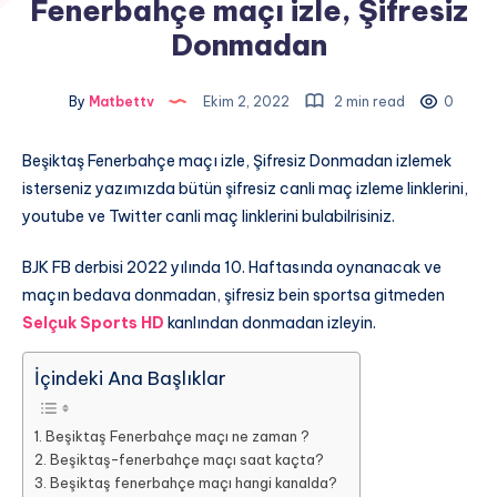
Fenerbahçe maçı izle, Şifresiz
Donmadan
By
Matbettv
Ekim 2, 2022
2 min read
0
Beşiktaş Fenerbahçe maçı izle, Şifresiz Donmadan izlemek
isterseniz yazımızda bütün şifresiz canli maç izleme linklerini,
youtube ve Twitter canli maç linklerini bulabilrisiniz.
BJK FB derbisi 2022 yılında 10. Haftasında oynanacak ve
maçın bedava donmadan, şifresiz bein sportsa gitmeden
Selçuk Sports HD
kanlından donmadan izleyin.
İçindeki Ana Başlıklar
Beşiktaş Fenerbahçe maçı ne zaman ?
Beşiktaş-fenerbahçe maçı saat kaçta?
Beşiktaş fenerbahçe maçı hangi kanalda?