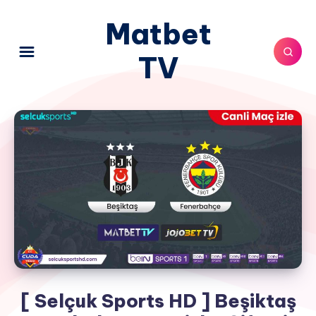
Matbet
TV
[ Selçuk Sports HD ] Beşiktaş