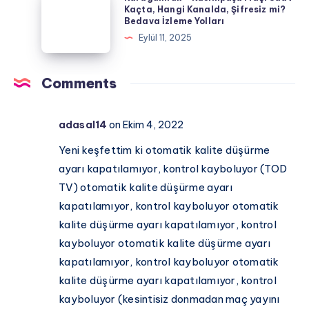
Hangi
–
Kaçta, Hangi Kanalda, Şifresiz mi?
Bedava İzleme Yolları
Kanalda,
Kasımpaşa
Eylül 11, 2025
Şifresiz
Maçı
mi?
Saat
Bedava
Kaçta,
Comments
İzleme
Hangi
Yolları
Kanalda,
adasal14
on Ekim 4, 2022
Şifresiz
mi?
Yeni keşfettim ki otomatik kalite düşürme
Bedava
ayarı kapatılamıyor, kontrol kayboluyor (TOD
İzleme
TV) otomatik kalite düşürme ayarı
Yolları
kapatılamıyor, kontrol kayboluyor otomatik
kalite düşürme ayarı kapatılamıyor, kontrol
kayboluyor otomatik kalite düşürme ayarı
kapatılamıyor, kontrol kayboluyor otomatik
kalite düşürme ayarı kapatılamıyor, kontrol
kayboluyor (kesintisiz donmadan maç yayını