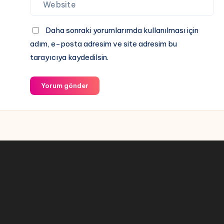
Daha sonraki yorumlarımda kullanılması için
adım, e-posta adresim ve site adresim bu
tarayıcıya kaydedilsin.
Yorum gönder