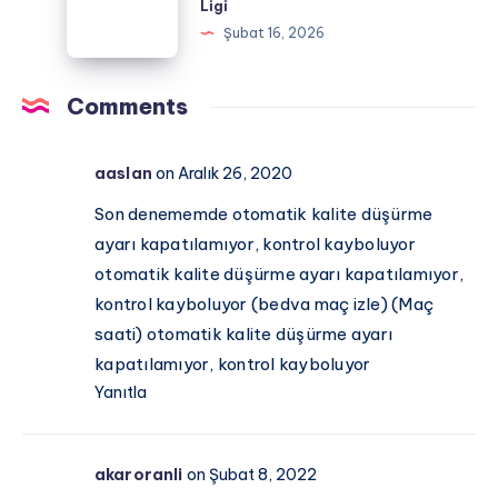
Maç
Ligi
5
Maçı
Analizi
Şubat 16, 2026
Kritik
Ne
Detay:
Zaman,
Eksikler,
Saat
Comments
Cezalılar
Kaçta?
ve
UEFA
aaslan
on Aralık 26, 2020
İstatistikler
Avrupa
Ligi
Son denememde otomatik kalite düşürme
ayarı kapatılamıyor, kontrol kayboluyor
otomatik kalite düşürme ayarı kapatılamıyor,
kontrol kayboluyor (bedva maç izle) (Maç
saati) otomatik kalite düşürme ayarı
kapatılamıyor, kontrol kayboluyor
Yanıtla
akaroranli
on Şubat 8, 2022