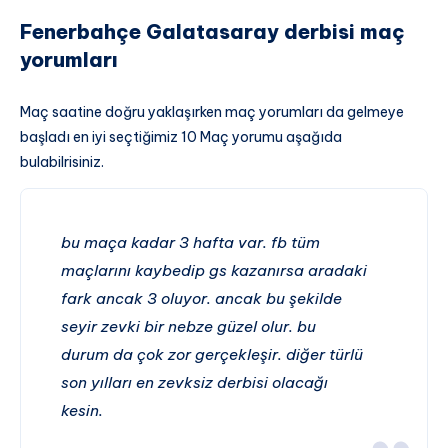
Fenerbahçe Galatasaray derbisi maç
yorumları
Maç saatine doğru yaklaşırken maç yorumları da gelmeye
başladı en iyi seçtiğimiz 10 Maç yorumu aşağıda
bulabilrisiniz.
bu maça kadar 3 hafta var. fb tüm
maçlarını kaybedip gs kazanırsa aradaki
fark ancak 3 oluyor. ancak bu şekilde
seyir zevki bir nebze güzel olur. bu
durum da çok zor gerçekleşir. diğer türlü
son yılları en zevksiz derbisi olacağı
kesin.