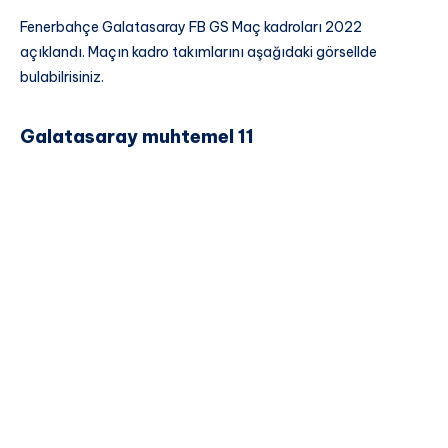
Fenerbahçe Galatasaray FB GS Maç kadroları 2022
açıklandı. Maçın kadro takımlarını aşağıdaki görsellde
bulabilrisiniz.
Galatasaray muhtemel 11