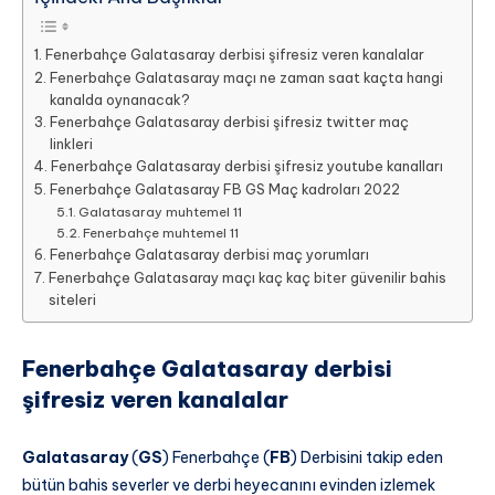
Fenerbahçe Galatasaray derbisi şifresiz veren kanalalar
Fenerbahçe Galatasaray maçı ne zaman saat kaçta hangi
kanalda oynanacak?
Fenerbahçe Galatasaray derbisi şifresiz twitter maç
linkleri
Fenerbahçe Galatasaray derbisi şifresiz youtube kanalları
Fenerbahçe Galatasaray FB GS Maç kadroları 2022
Galatasaray muhtemel 11
Fenerbahçe muhtemel 11
Fenerbahçe Galatasaray derbisi maç yorumları
Fenerbahçe Galatasaray maçı kaç kaç biter güvenilir bahis
siteleri
Fenerbahçe Galatasaray derbisi
şifresiz veren kanalalar
Galatasaray
(
GS
) Fenerbahçe (
FB
) Derbisini takip eden
bütün bahis severler ve derbi heyecanını evinden izlemek