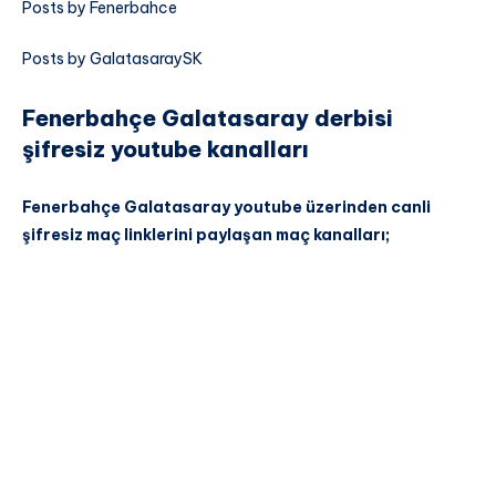
Posts by Fenerbahce
Posts by GalatasaraySK
Fenerbahçe Galatasaray derbisi
şifresiz youtube kanalları
Fenerbahçe Galatasaray youtube üzerinden canli
şifresiz maç linklerini paylaşan maç kanalları;