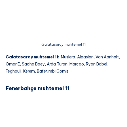
Galatasaray muhtemel 11
Galatasaray muhtemel 11:
Muslera, Alpaslan, Van Aanholt,
Omar E, Sacha Boey, Arda Turan, Marcao, Ryan Babel,
Feghouli, Kerem, Bafetimbi Gomis
Fenerbahçe muhtemel 11