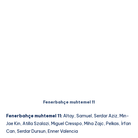
Fenerbahçe muhtemel 11
Fenerbahçe muhtemel 11:
Altay, Samuel, Serdar Aziz, Min-
Jae Kin, Atilla Szalazi, Miguel Cresspo, Miha Zajc, Pelkas, İrfan
Can, Serdar Dursun, Enner Valencia