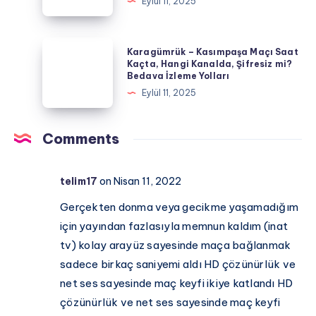
Eylül 11, 2025
Heyecan
Maçı
Dolu
Saat
Karşılaşma!
Kaçta,
Karagümrük
Karagümrük – Kasımpaşa Maçı Saat
Hangi
–
Kaçta, Hangi Kanalda, Şifresiz mi?
Bedava İzleme Yolları
Kanalda,
Kasımpaşa
Eylül 11, 2025
Şifresiz
Maçı
mi?
Saat
Bedava
Kaçta,
Comments
İzleme
Hangi
Yolları
Kanalda,
telim17
on Nisan 11, 2022
Şifresiz
mi?
Gerçekten donma veya gecikme yaşamadığım
Bedava
için yayından fazlasıyla memnun kaldım (inat
İzleme
tv) kolay arayüz sayesinde maça bağlanmak
Yolları
sadece birkaç saniyemi aldı HD çözünürlük ve
net ses sayesinde maç keyfi ikiye katlandı HD
çözünürlük ve net ses sayesinde maç keyfi