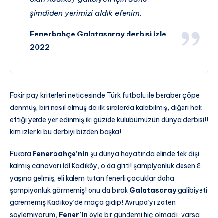
şimdiden yerimizi aldık efenim.
Fenerbahçe Galatasaray derbisi izle
2022
Fakir pay kriterleri neticesinde Türk futbolu ile beraber çöpe
dönmüş, biri nasıl olmuş da ilk sıralarda kalabilmiş, diğeri hak
ettiği yerde yer edinmiş iki güzide kulübümüzün dünya derbisi!!
kim izler ki bu derbiyi bizden başka!
Fukara
Fenerbahçe’nin
şu dünya hayatında elinde tek dişi
kalmış canavarı idi Kadıköy, o da gitti! şampiyonluk desen 8
yaşına gelmiş, eli kalem tutan fenerli çocuklar daha
şampiyonluk görmemiş! onu da bırak
Galatasaray
galibiyeti
görememiş Kadıköy’de maça gidip! Avrupa’yı zaten
söylemiyorum,
Fener’in
öyle bir gündemi hiç olmadı, varsa