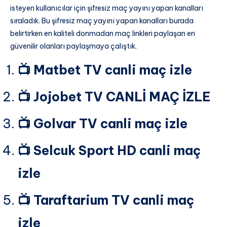
isteyen kullanıcılar için şifresiz maç yayını yapan kanalları
sıraladık. Bu şifresiz maç yayını yapan kanalları burada
belirtirken en kaliteli donmadan maç linkleri paylaşan en
güvenilir olanları paylaşmaya çalıştık.
📺︎ Matbet TV canli maç izle
📺︎ Jojobet TV CANLİ MAÇ İZLE
📺︎ Golvar TV canli maç izle
📺︎ Selcuk Sport HD canli maç
izle
📺︎ Taraftarium TV canli maç
izle