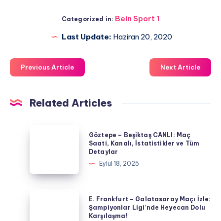
Bein Sport 1
Categorized in:
Last Update:
Haziran 20, 2020
Previous Article
Next Article
Related Articles
Göztepe
Göztepe – Beşiktaş CANLI: Maç
–
Saati, Kanalı, İstatistikler ve Tüm
Detaylar
Beşiktaş
Eylül 18, 2025
CANLI:
Maç
Saati,
E.
E. Frankfurt – Galatasaray Maçı İzle:
Kanalı,
Frankfurt
Şampiyonlar Ligi’nde Heyecan Dolu
Karşılaşma!
İstatistikler
–