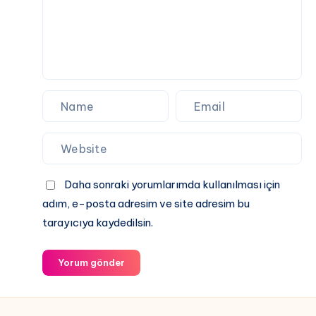
Daha sonraki yorumlarımda kullanılması için
adım, e-posta adresim ve site adresim bu
tarayıcıya kaydedilsin.
Yorum gönder