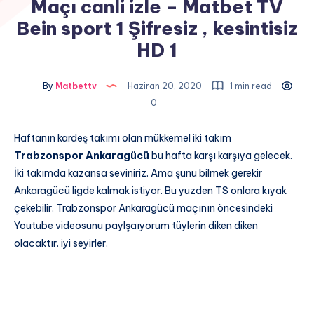
Maçı canli izle – Matbet TV
Bein sport 1 Şifresiz , kesintisiz
HD 1
By
Matbettv
Haziran 20, 2020
1 min read
0
Haftanın kardeş takımı olan mükkemel iki takım
Trabzonspor Ankaragücü
bu hafta karşı karşıya gelecek.
İki takımda kazansa seviniriz. Ama şunu bilmek gerekir
Ankaragücü ligde kalmak istiyor. Bu yuzden TS onlara kıyak
çekebilir. Trabzonspor Ankaragücü maçının öncesindeki
Youtube videosunu paylşaıyorum tüylerin diken diken
olacaktır. iyi seyirler.