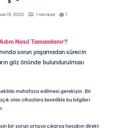
san 15, 2020
1 min read
1
 Adım Nasıl Tamamlanır?
samında sorun yaşamadan sürecin
arın göz önünde bulundurulması
kı şekilde muhafaza edilmesi gerekiyor. Bir
ık olan cihazlara kesinlikle bu bilgileri
r.
an bir sorun ortaya çıkarsa hesabın direkt