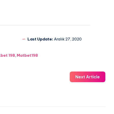
Last Update:
Aralık 27, 2020
bet 198
,
Matbet198
Next Article