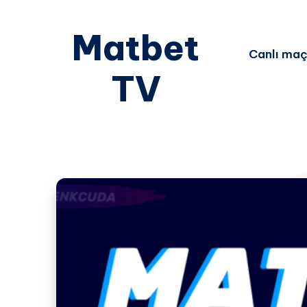
Matbet
Canlı maç
TV