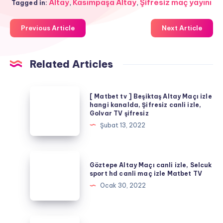
Altay
,
Kasımpaşa Altay
,
Şifresiz maç yayını
Tagged in:
Previous Article
Next Article
Related Articles
[
[ Matbet tv ] Beşiktaş Altay Maçı izle
Matbet
hangi kanalda, Şifresiz canli izle,
Golvar TV şifresiz
tv
Şubat 13, 2022
]
Beşiktaş
Altay
Göztepe
Göztepe Altay Maçı canli izle, Selcuk
Maçı
Altay
sport hd canli maç izle Matbet TV
izle
Maçı
Ocak 30, 2022
hangi
canli
kanalda,
izle,
Şifresiz
Selcuk
Göztepe