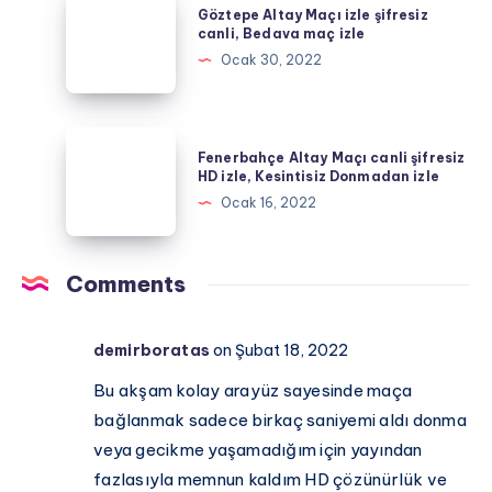
canli
Göztepe Altay Maçı izle şifresiz
sport
Altay
canli, Bedava maç izle
izle,
hd
Maçı
Ocak 30, 2022
Golvar
canli
izle
TV
maç
şifresiz
şifresiz
izle
canli,
Fenerbahçe
Matbet
Fenerbahçe Altay Maçı canli şifresiz
Bedava
Altay
HD izle, Kesintisiz Donmadan izle
TV
maç
Maçı
Ocak 16, 2022
izle
canli
şifresiz
HD
Comments
izle,
Kesintisiz
demirboratas
on Şubat 18, 2022
Donmadan
izle
Bu akşam kolay arayüz sayesinde maça
bağlanmak sadece birkaç saniyemi aldı donma
veya gecikme yaşamadığım için yayından
fazlasıyla memnun kaldım HD çözünürlük ve