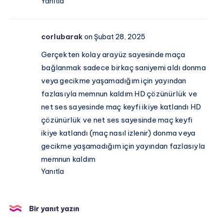
Yanıtla
corlubarak
on Şubat 28, 2025
Gerçekten kolay arayüz sayesinde maça
bağlanmak sadece birkaç saniyemi aldı donma
veya gecikme yaşamadığım için yayından
fazlasıyla memnun kaldım HD çözünürlük ve
net ses sayesinde maç keyfi ikiye katlandı HD
çözünürlük ve net ses sayesinde maç keyfi
ikiye katlandı (maç nasıl izlenir) donma veya
gecikme yaşamadığım için yayından fazlasıyla
memnun kaldım
Yanıtla
Bir yanıt yazın