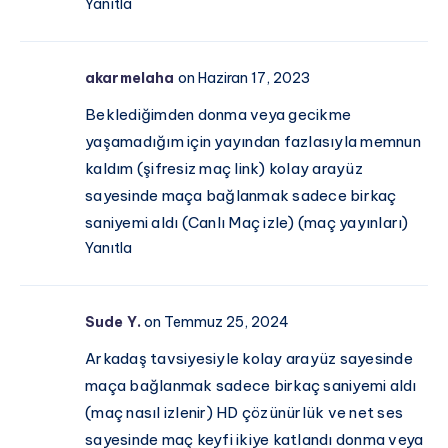
Yanıtla
akarmelaha
on Haziran 17, 2023
Beklediğimden donma veya gecikme
yaşamadığım için yayından fazlasıyla memnun
kaldım (şifresiz maç link) kolay arayüz
sayesinde maça bağlanmak sadece birkaç
saniyemi aldı (Canlı Maç izle) (maç yayınları)
Yanıtla
Sude Y.
on Temmuz 25, 2024
Arkadaş tavsiyesiyle kolay arayüz sayesinde
maça bağlanmak sadece birkaç saniyemi aldı
(maç nasıl izlenir) HD çözünürlük ve net ses
sayesinde maç keyfi ikiye katlandı donma veya