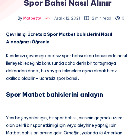
Spor Bahsi Nasıl Alınır
By
Matbettv
Aralık 12, 2021
2 min read
0
Çevrimiçi Ücretsiz Spor Matbet bahislerini Nasıl
Alacağınızı Öğrenin
Kendimizi çevrimiçi ücretsiz spor bahsi alma konusunda nasıl
ilerleyebileceğiniz konusunda daha derin bir tartışmaya
dalmadan önce , bu yaygın kelimelere aşina olmak biraz
akıllıca olabilir – ücretsiz spor bahsi .
Spor Matbet bahislerini anlayın
Yeni başlayanlar için, bir spor bahsi , birisinin geçmek üzere
olan belirli bir spor etkinliği için veya aleyhine yaptığı bir
Matbet bahis anlamına gelir. Örneğin, yakında iki Amerikan