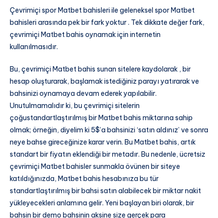
Çevrimiçi spor Matbet bahisleri ile geleneksel spor Matbet
bahisleri arasında pek bir fark yoktur . Tek dikkate değer fark,
çevrimiçi Matbet bahis oynamak için internetin
kullanılmasıdır.
Bu, çevrimiçi Matbet bahis sunan sitelere kaydolarak , bir
hesap oluşturarak, başlamak istediğiniz parayı yatırarak ve
bahsinizi oynamaya devam ederek yapılabilir.
Unutulmamalıdır ki, bu çevrimiçi sitelerin
çoğustandartlaştırılmış bir Matbet bahis miktarına sahip
olmak; örneğin, diyelim ki 5$’a bahsinizi ‘satın aldınız’ ve sonra
neye bahse gireceğinize karar verin. Bu Matbet bahis, artık
standart bir fiyatın eklendiği bir metadır. Bu nedenle, ücretsiz
çevrimiçi Matbet bahisler sunmakla övünen bir siteye
katıldığınızda, Matbet bahis hesabınıza bu tür
standartlaştırılmış bir bahsi satın alabilecek bir miktar nakit
yükleyecekleri anlamına gelir. Yeni başlayan biri olarak, bir
bahsin bir demo bahsinin aksine size gerçek para