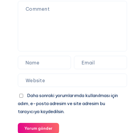
Daha sonraki yorumlarımda kullanılması için
adım, e-posta adresim ve site adresim bu
tarayıcıya kaydedilsin.
Yorum gönder