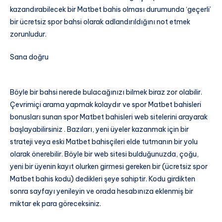
kazandırabilecek bir Matbet bahis olması durumunda ‘geçerli’
bir ücretsiz spor bahsi olarak adlandırıldığını not etmek
zorunludur.
Sana doğru
Böyle bir bahsi nerede bulacağınızı bilmek biraz zor olabilir.
Çevrimiçi arama yapmak kolaydır ve spor Matbet bahisleri
bonusları sunan spor Matbet bahisleri web sitelerini arayarak
başlayabilirsiniz . Bazıları, yeni üyeler kazanmak için bir
strateji veya eski Matbet bahisçileri elde tutmanın bir yolu
olarak önerebilir. Böyle bir web sitesi bulduğunuzda, çoğu,
yeni bir üyenin kayıt olurken girmesi gereken bir (ücretsiz spor
Matbet bahis kodu) dedikleri şeye sahiptir. Kodu girdikten
sonra sayfayı yenileyin ve orada hesabınıza eklenmiş bir
miktar ek para göreceksiniz.