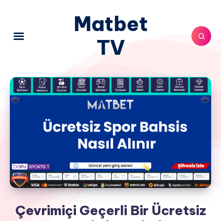
Matbet
TV
Çevrimiçi Geçerli Bir Ücretsiz