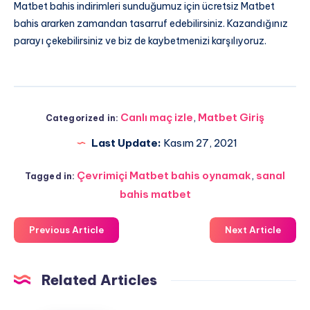
Matbet bahis indirimleri sunduğumuz için ücretsiz Matbet
bahis ararken zamandan tasarruf edebilirsiniz. Kazandığınız
parayı çekebilirsiniz ve biz de kaybetmenizi karşılıyoruz.
Canlı maç izle
,
Matbet Giriş
Categorized in:
Last Update:
Kasım 27, 2021
Çevrimiçi Matbet bahis oynamak
,
sanal
Tagged in:
bahis matbet
Previous Article
Next Article
Related Articles