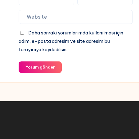
Daha sonraki yorumlarımda kullanılması için
adım, e-posta adresim ve site adresim bu
tarayıcıya kaydedilsin.
Yorum gönder