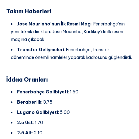
Takım Haberleri
Jose Mourinho’nun İlk Resmi Maçı
: Fenerbahçe’nin
yeni teknik direktörü Jose Mourinho, Kadıköy’de ilk resmi
maçına çıkacak
Transfer Gelişmeleri
: Fenerbahçe, transfer
döneminde önemli hamleler yaparak kadrosunu güçlendirdi.
İddaa Oranları
Fenerbahçe Galibiyeti
: 1.50
Beraberlik
: 3.75
Lugano Galibiyeti
: 5.00
2.5 Üst
: 1.70
2.5 Alt
: 2.10