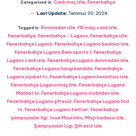
Canlı maç izle
,
Fenerbahçe
Categorized in:
Last Update:
Temmuz 30, 2024
Donmadan izle
,
FB maçı canli izle
,
Tagged in:
Fenerbahçe
,
Fenerbahçe - Lugano
,
Fenerbahçe izle
,
Fenerbahçe Lugano
,
Fenerbahçe Lugano bedava izle
,
Fenerbahçe Lugano Bein sports 1
,
Fenerbahçe
Lugano canli izle
,
Fenerbahçe Lugano donmadan izle
,
Fenerbahçe Lugano hangi kanalda
,
Fenerbahçe
Lugano jojobet tv
,
Fenerbahçe Lugano kesintisiz izle
,
Fenerbahçe Lugano maç link
,
Fenerbahçe Lugano
Matbet tv
,
Fenerbahçe Lugano mobilden izle
,
Fenerbahçe Lugano şifresiz
,
Fenerbahçe Lugano tod
tv
,
Fenerbahçe Lugano twitter
,
Fenerbahçe
şampiyonlar ligi
,
Jose Mourinho
,
Maçı bedava izle
,
Şampiyonlar Ligi
,
Şifresiz izle