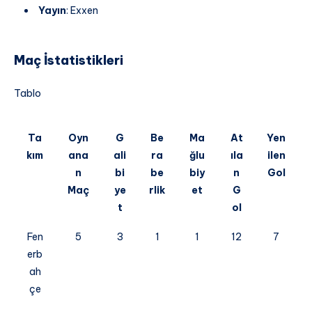
Yayın
: Exxen
Maç İstatistikleri
Tablo
Ta
Oyn
G
Be
Ma
At
Yen
kım
ana
ali
ra
ğlu
ıla
ilen
n
bi
be
biy
n
Gol
Maç
ye
rlik
et
G
t
ol
Fen
5
3
1
1
12
7
erb
ah
çe