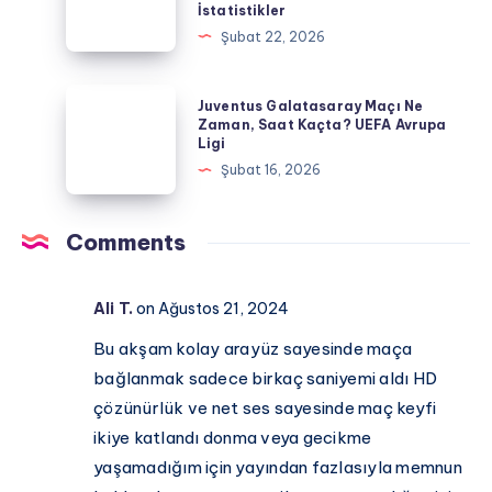
HD
Kasımpaşa
İstatistikler
Yayın
Maçı
Şubat 22, 2026
Linki,
Öncesi
Kadrolar
Bilmeniz
Juventus
Juventus Galatasaray Maçı Ne
ve
Gereken
Galatasaray
Zaman, Saat Kaçta? UEFA Avrupa
Maç
Ligi
5
Maçı
Analizi
Şubat 16, 2026
Kritik
Ne
Detay:
Zaman,
Eksikler,
Saat
Comments
Cezalılar
Kaçta?
ve
UEFA
Ali T.
on Ağustos 21, 2024
İstatistikler
Avrupa
Ligi
Bu akşam kolay arayüz sayesinde maça
bağlanmak sadece birkaç saniyemi aldı HD
çözünürlük ve net ses sayesinde maç keyfi
ikiye katlandı donma veya gecikme
yaşamadığım için yayından fazlasıyla memnun