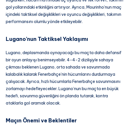
sağlarken, hücum hattındaki üç oyuncu ve tek forvet, takımın
gol yollarındaki etkinliğini artırıyor. Ayrıca, Mourinho’nun maç
içindeki taktiksel değişiklikleri ve oyuncu değişiklikleri, takımın
performansını olumlu yönde etkileyebilir.
Lugano’nun Taktiksel Yaklaşımı
Lugano, deplasmanda oynayacağı bu maçta daha defansif
bir oyun anlayışı benimseyebilir. 4-4-2 dizilişiyle sahaya
çıkması beklenen Lugano, orta sahada ve savunmada
kalabalık kalarak Fenerbahçe’nin hücumlarını durdurmaya
çalışacak. Ayrıca, hızlı hücumlarla Fenerbahçe savunmasını
zorlamayı hedefleyecekler. Lugano’nun bu maçta en büyük
hedefi, savunma güvenliğini ön planda tutarak, kontra
ataklarla gol aramak olacak.
Maçın Önemi ve Beklentiler