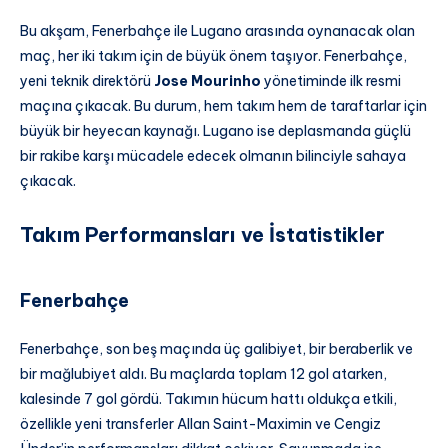
Bu akşam, Fenerbahçe ile Lugano arasında oynanacak olan
maç, her iki takım için de büyük önem taşıyor. Fenerbahçe,
yeni teknik direktörü
Jose Mourinho
yönetiminde ilk resmi
maçına çıkacak. Bu durum, hem takım hem de taraftarlar için
büyük bir heyecan kaynağı. Lugano ise deplasmanda güçlü
bir rakibe karşı mücadele edecek olmanın bilinciyle sahaya
çıkacak.
Takım Performansları ve İstatistikler
Fenerbahçe
Fenerbahçe, son beş maçında üç galibiyet, bir beraberlik ve
bir mağlubiyet aldı. Bu maçlarda toplam 12 gol atarken,
kalesinde 7 gol gördü. Takımın hücum hattı oldukça etkili,
özellikle yeni transferler Allan Saint-Maximin ve Cengiz