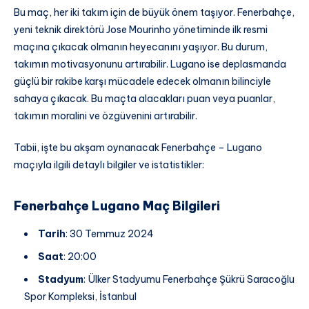
Bu maç, her iki takım için de büyük önem taşıyor. Fenerbahçe,
yeni teknik direktörü Jose Mourinho yönetiminde ilk resmi
maçına çıkacak olmanın heyecanını yaşıyor. Bu durum,
takımın motivasyonunu artırabilir. Lugano ise deplasmanda
güçlü bir rakibe karşı mücadele edecek olmanın bilinciyle
sahaya çıkacak. Bu maçta alacakları puan veya puanlar,
takımın moralini ve özgüvenini artırabilir.
Tabii, işte bu akşam oynanacak Fenerbahçe – Lugano
maçıyla ilgili detaylı bilgiler ve istatistikler:
Fenerbahçe Lugano Maç Bilgileri
Tarih
: 30 Temmuz 2024
Saat
: 20:00
Stadyum
: Ülker Stadyumu Fenerbahçe Şükrü Saracoğlu
Spor Kompleksi, İstanbul