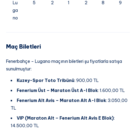
Lu
5
2
1
2
8
9
ga
no
Maç Biletleri
Fenerbahçe – Lugano maçının biletleri şu fiyatlarla satışa
sunulmuştur:
Kuzey-Spor Toto Tribünü
: 900,00 TL
Fenerium Üst – Maraton Üst A-I Blok
: 1.600,00 TL
Fenerium Alt Avis – Maraton Alt A-I Blok
: 3.050,00
TL
VIP (Maraton Alt – Fenerium Alt Avis E Blok)
:
14.500,00 TL