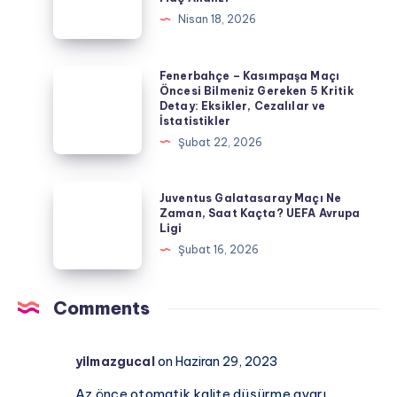
Gençlerbirliği
Nisan 18, 2026
Maç
Canlı
Öncesi
Maç
Tüm
İzle
Fenerbahçe
Fenerbahçe – Kasımpaşa Maçı
Detaylar
Öncesi Bilmeniz Gereken 5 Kritik
|
–
Detay: Eksikler, Cezalılar ve
HD
Kasımpaşa
İstatistikler
Yayın
Maçı
Şubat 22, 2026
Linki,
Öncesi
Kadrolar
Bilmeniz
Juventus
Juventus Galatasaray Maçı Ne
ve
Gereken
Galatasaray
Zaman, Saat Kaçta? UEFA Avrupa
Maç
Ligi
5
Maçı
Analizi
Şubat 16, 2026
Kritik
Ne
Detay:
Zaman,
Eksikler,
Saat
Comments
Cezalılar
Kaçta?
ve
UEFA
yilmazgucal
on Haziran 29, 2023
İstatistikler
Avrupa
Ligi
Az önce otomatik kalite düşürme ayarı