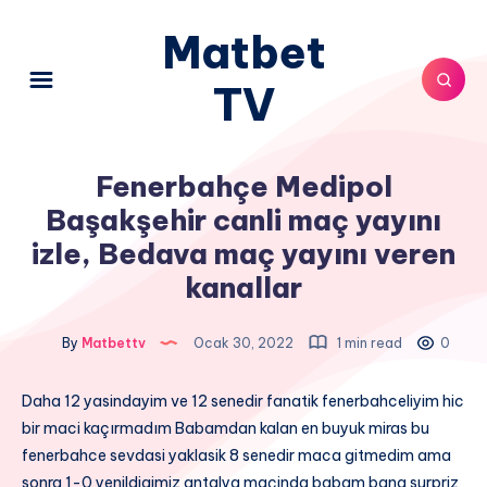
Matbet
TV
Fenerbahçe Medipol
Başakşehir canli maç yayını
izle, Bedava maç yayını veren
kanallar
By
Matbettv
Ocak 30, 2022
1 min read
0
Daha 12 yasindayim ve 12 senedir fanatik fenerbahceliyim hic
bir maci kaçırmadım Babamdan kalan en buyuk miras bu
fenerbahce sevdasi yaklasik 8 senedir maca gitmedim ama
sonra 1-0 yenildigimiz antalya maçinda babam bana surpriz