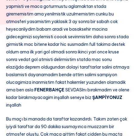
yapmisti ve maca goturmustu aglamaktan stada
girememistim ama yenilmistik uzulmemistim cunku bu
atmosferi yasamistim yaklasik 3 ay sonra bir sabah cok
heyecanliydim babam aradi ve basaksehir macina
gidecegimizi soylemisti coook sevinmistim daha sonra stada
girmistik mac bitene kadar hic susmadim full takima destek
oldum ama ilk yari gol olmadi sonra ikinci yari once kruse
sonra vedat gol atmisti delirmistim statda mac sonu
elaziğda deprem oldugundan dolayi taraftarlar salini atmaya
baslamisti dayanamadim bende attim salimi sampiyon
olucagimiza inanmistim fakat hakemler yuzunden olamadik
ama ben asla
FENERBAHÇE
SEVDASInı bırakmadim ve olene
kadar birakmayacagim inşallah seneye biz
ŞAMPİYONUZ
inşallah
Bu maçı bi manada da taraftar kazandırdı. Takım zaten çok
iyiydi taraftar da 90 dakika susmayınca muazzam bir
atmosfer oluştu. Çok maça gittim fakat cidden bu maçta