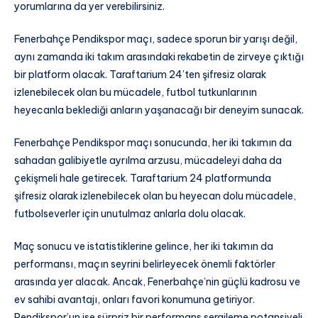
yorumlarına da yer verebilirsiniz.
Fenerbahçe Pendikspor maçı, sadece sporun bir yarışı değil,
aynı zamanda iki takım arasındaki rekabetin de zirveye çıktığı
bir platform olacak. Taraftarium 24’ten şifresiz olarak
izlenebilecek olan bu mücadele, futbol tutkunlarının
heyecanla beklediği anların yaşanacağı bir deneyim sunacak.
Fenerbahçe Pendikspor maçı sonucunda, her iki takımın da
sahadan galibiyetle ayrılma arzusu, mücadeleyi daha da
çekişmeli hale getirecek. Taraftarium 24 platformunda
şifresiz olarak izlenebilecek olan bu heyecan dolu mücadele,
futbolseverler için unutulmaz anlarla dolu olacak.
Maç sonucu ve istatistiklerine gelince, her iki takımın da
performansı, maçın seyrini belirleyecek önemli faktörler
arasında yer alacak. Ancak, Fenerbahçe’nin güçlü kadrosu ve
ev sahibi avantajı, onları favori konumuna getiriyor.
Pendikspor’un ise sürpriz bir performans sergileme potansiyeli