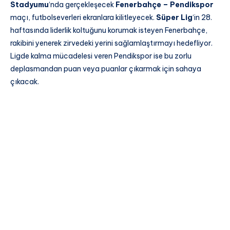
Stadyumu
‘nda gerçekleşecek
Fenerbahçe – Pendikspor
maçı, futbolseverleri ekranlara kilitleyecek.
Süper Lig
‘in 28.
haftasında liderlik koltuğunu korumak isteyen Fenerbahçe,
rakibini yenerek zirvedeki yerini sağlamlaştırmayı hedefliyor.
Ligde kalma mücadelesi veren Pendikspor ise bu zorlu
deplasmandan puan veya puanlar çıkarmak için sahaya
çıkacak.