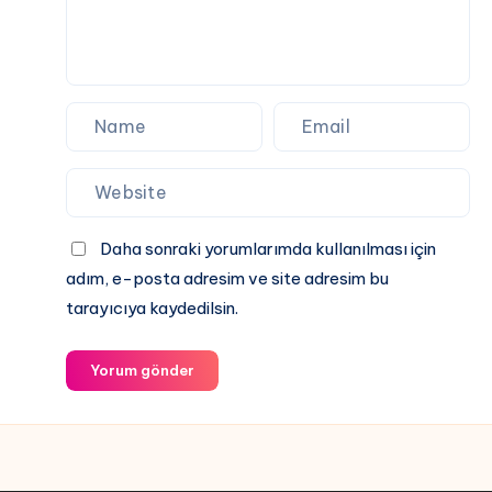
Daha sonraki yorumlarımda kullanılması için
adım, e-posta adresim ve site adresim bu
tarayıcıya kaydedilsin.
Yorum gönder