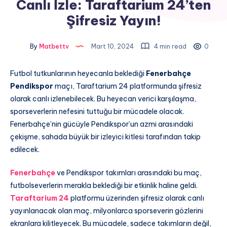
Canlı İzle: Taraftarium 24’ten
Şifresiz Yayın!
By
Matbettv
Mart 10, 2024
4 min read
0
Futbol tutkunlarının heyecanla beklediği
Fenerbahçe
Pendikspor
maçı, Taraftarium 24 platformunda şifresiz
olarak canlı izlenebilecek. Bu heyecan verici karşılaşma,
sporseverlerin nefesini tuttuğu bir mücadele olacak.
Fenerbahçe’nin gücüyle Pendikspor’un azmi arasındaki
çekişme, sahada büyük bir izleyici kitlesi tarafından takip
edilecek.
Fenerbahçe
ve Pendikspor takımları arasındaki bu maç,
futbolseverlerin merakla beklediği bir etkinlik haline geldi.
Taraftarium 24
platformu üzerinden şifresiz olarak canlı
yayınlanacak olan maç, milyonlarca sporseverin gözlerini
ekranlara kilitleyecek. Bu mücadele, sadece takımların değil,