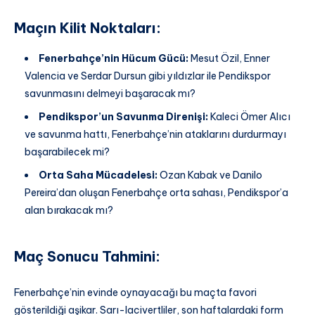
Maçın Kilit Noktaları:
Fenerbahçe’nin Hücum Gücü:
Mesut Özil, Enner
Valencia ve Serdar Dursun gibi yıldızlar ile Pendikspor
savunmasını delmeyi başaracak mı?
Pendikspor’un Savunma Direnişi:
Kaleci Ömer Alıcı
ve savunma hattı, Fenerbahçe’nin ataklarını durdurmayı
başarabilecek mi?
Orta Saha Mücadelesi:
Ozan Kabak ve Danilo
Pereira’dan oluşan Fenerbahçe orta sahası, Pendikspor’a
alan bırakacak mı?
Maç Sonucu Tahmini:
Fenerbahçe’nin evinde oynayacağı bu maçta favori
gösterildiği aşikar. Sarı-lacivertliler, son haftalardaki form