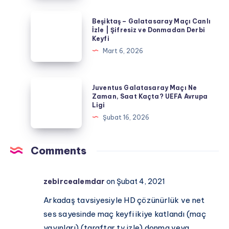
Maç
Tüm
İzle
Beşiktaş
Beşiktaş – Galatasaray Maçı Canlı
Detaylar
|
–
İzle | Şifresiz ve Donmadan Derbi
Keyfi
HD
Galatasaray
Mart 6, 2026
Yayın
Maçı
Linki,
Canlı
Kadrolar
İzle
Juventus
Juventus Galatasaray Maçı Ne
ve
|
Galatasaray
Zaman, Saat Kaçta? UEFA Avrupa
Maç
Ligi
Şifresiz
Maçı
Analizi
Şubat 16, 2026
ve
Ne
Donmadan
Zaman,
Derbi
Saat
Comments
Keyfi
Kaçta?
UEFA
zebircealemdar
on Şubat 4, 2021
Avrupa
Ligi
Arkadaş tavsiyesiyle HD çözünürlük ve net
ses sayesinde maç keyfi ikiye katlandı (maç
yayınları) (taraftar tv izle) donma veya