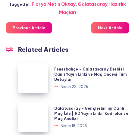
Florya Metin Oktay
,
Galatasaray Hazırlık
Tagged in:
Maçları
Previous Article
Next Article
Related Articles
Fenerbahçe
Fenerbahçe – Galatasaray Derbisi
–
Canlı Yayın Linki ve Maç Öncesi Tüm
Detaylar
Galatasaray
Nisan 23, 2026
Derbisi
Canlı
Yayın
Galatasaray
Galatasaray – Gençlerbirliği Canlı
Linki
–
Maç İzle | HD Yayın Linki, Kadrolar ve
Maç Analizi
ve
Gençlerbirliği
Nisan 18, 2026
Maç
Canlı
Öncesi