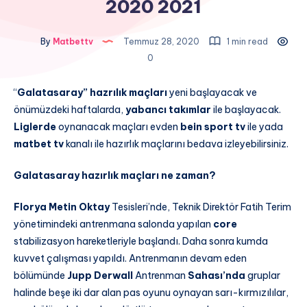
2020 2021
By
Matbettv
Temmuz 28, 2020
1 min read
0
“
Galatasaray” hazrılık maçları
yeni başlayacak ve
önümüzdeki haftalarda,
yabancı takımlar
ile başlayacak.
Liglerde
oynanacak maçları evden
bein sport tv
ile yada
matbet tv
kanalı ile hazırlık maçlarını bedava izleyebilirsiniz.
Galatasaray hazırlık maçları ne zaman?
Florya Metin Oktay
Tesisleri’nde, Teknik Direktör Fatih Terim
yönetimindeki antrenmana salonda yapılan
core
stabilizasyon hareketleriyle başlandı. Daha sonra kumda
kuvvet çalışması yapıldı. Antrenmanın devam eden
bölümünde
Jupp Derwall
Antrenman
Sahası’nda
gruplar
halinde beşe iki dar alan pas oyunu oynayan sarı-kırmızılılar,