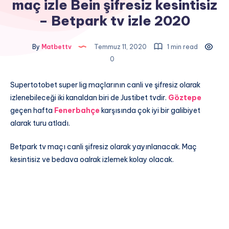
maç izle Bein şifresiz kesintisiz
– Betpark tv izle 2020
By
Matbettv
Temmuz 11, 2020
1 min read
0
Supertotobet super lig maçlarının canli ve şifresiz olarak
izlenebileceği iki kanaldan biri de Justibet tvdir.
Göztepe
geçen hafta
Fenerbahçe
karşısında çok iyi bir galibiyet
alarak turu atladı.
Betpark tv maçı canli şifresiz olarak yayınlanacak. Maç
kesintisiz ve bedava oalrak izlemek kolay olacak.