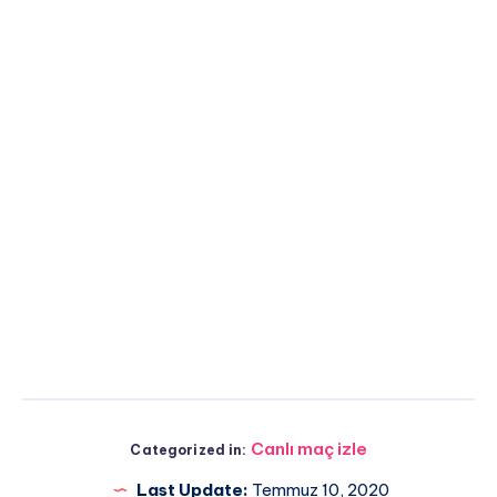
Canlı maç izle
Categorized in:
Last Update:
Temmuz 10, 2020