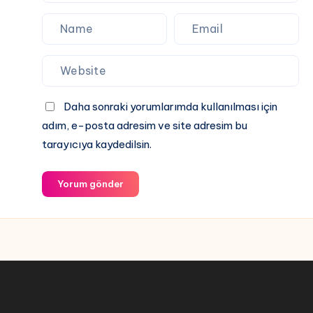
Daha sonraki yorumlarımda kullanılması için
adım, e-posta adresim ve site adresim bu
tarayıcıya kaydedilsin.
Yorum gönder