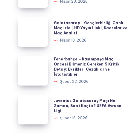
Nisan 23, 2026
Derbisi
Canlı
Yayın
Galatasaray
Galatasaray – Gençlerbirliği Canlı
Linki
–
Maç İzle | HD Yayın Linki, Kadrolar ve
Maç Analizi
ve
Gençlerbirliği
Nisan 18, 2026
Maç
Canlı
Öncesi
Maç
Tüm
İzle
Fenerbahçe
Fenerbahçe – Kasımpaşa Maçı
Detaylar
Öncesi Bilmeniz Gereken 5 Kritik
|
–
Detay: Eksikler, Cezalılar ve
HD
Kasımpaşa
İstatistikler
Yayın
Maçı
Şubat 22, 2026
Linki,
Öncesi
Kadrolar
Bilmeniz
Juventus
Juventus Galatasaray Maçı Ne
ve
Gereken
Galatasaray
Zaman, Saat Kaçta? UEFA Avrupa
Maç
Ligi
5
Maçı
Analizi
Şubat 16, 2026
Kritik
Ne
Detay:
Zaman,
Eksikler,