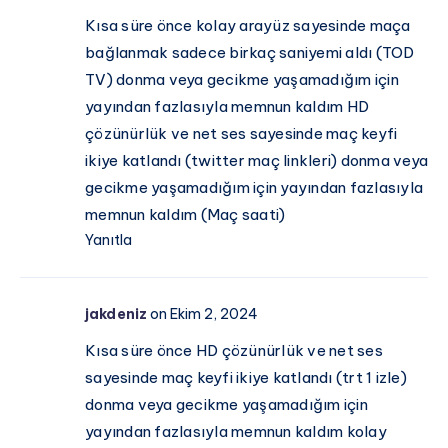
Kısa süre önce kolay arayüz sayesinde maça
bağlanmak sadece birkaç saniyemi aldı (TOD
TV) donma veya gecikme yaşamadığım için
yayından fazlasıyla memnun kaldım HD
çözünürlük ve net ses sayesinde maç keyfi
ikiye katlandı (twitter maç linkleri) donma veya
gecikme yaşamadığım için yayından fazlasıyla
memnun kaldım (Maç saati)
Yanıtla
jakdeniz
on Ekim 2, 2024
Kısa süre önce HD çözünürlük ve net ses
sayesinde maç keyfi ikiye katlandı (trt 1 izle)
donma veya gecikme yaşamadığım için
yayından fazlasıyla memnun kaldım kolay