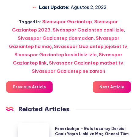
Last Update:
Ağustos 2, 2022
Sivasspor Gaziantep
,
Sivasspor
Tagged in:
Gaziantep 2023
,
Sivasspor Gaziantep canli izle
,
Sivasspor Gaziantep donmadan
,
Sivasspor
Gaziantep hd maç
,
Sivasspor Gaziantep jojobet tv
,
Sivasspor Gaziantep kesintisiz izle
,
Sivasspor
Gaziantep link
,
Sivasspor Gaziantep matbet tv
,
Sivasspor Gaziantep ne zaman
Previous Article
Next Article
Related Articles
Fenerbahçe
Fenerbahçe – Galatasaray Derbisi
–
Canlı Yayın Linki ve Maç Öncesi Tüm