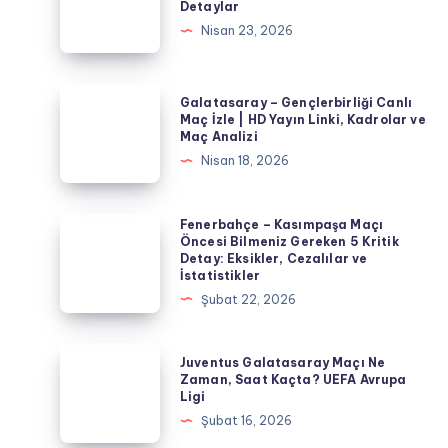
Detaylar
Galatasaray
Nisan 23, 2026
Derbisi
Canlı
Yayın
Galatasaray
Galatasaray – Gençlerbirliği Canlı
Linki
–
Maç İzle | HD Yayın Linki, Kadrolar ve
Maç Analizi
ve
Gençlerbirliği
Nisan 18, 2026
Maç
Canlı
Öncesi
Maç
Tüm
İzle
Fenerbahçe
Fenerbahçe – Kasımpaşa Maçı
Detaylar
Öncesi Bilmeniz Gereken 5 Kritik
|
–
Detay: Eksikler, Cezalılar ve
HD
Kasımpaşa
İstatistikler
Yayın
Maçı
Şubat 22, 2026
Linki,
Öncesi
Kadrolar
Bilmeniz
Juventus
Juventus Galatasaray Maçı Ne
ve
Gereken
Galatasaray
Zaman, Saat Kaçta? UEFA Avrupa
Maç
Ligi
5
Maçı
Analizi
Şubat 16, 2026
Kritik
Ne