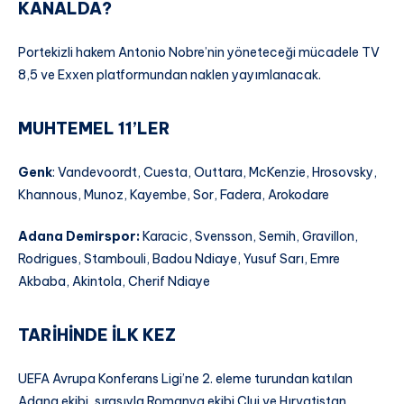
KANALDA?
Portekizli hakem Antonio Nobre’nin yöneteceği mücadele TV
8,5 ve Exxen platformundan naklen yayımlanacak.
MUHTEMEL 11’LER
Genk
: Vandevoordt, Cuesta, Outtara, McKenzie, Hrosovsky,
Khannous, Munoz, Kayembe, Sor, Fadera, Arokodare
Adana Demirspor:
Karacic, Svensson, Semih, Gravillon,
Rodrigues, Stambouli, Badou Ndiaye, Yusuf Sarı, Emre
Akbaba, Akintola, Cherif Ndiaye
TARİHİNDE İLK KEZ
UEFA Avrupa Konferans Ligi’ne 2. eleme turundan katılan
Adana ekibi, sırasıyla Romanya ekibi Cluj ve Hırvatistan