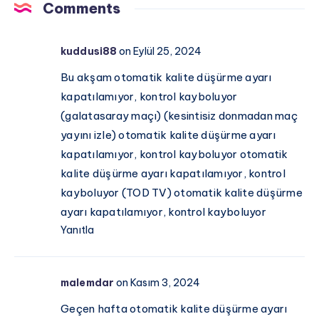
Saat
Comments
Cezalılar
Kaçta?
ve
UEFA
kuddusi88
on Eylül 25, 2024
İstatistikler
Avrupa
Ligi
Bu akşam otomatik kalite düşürme ayarı
kapatılamıyor, kontrol kayboluyor
(galatasaray maçı) (kesintisiz donmadan maç
yayını izle) otomatik kalite düşürme ayarı
kapatılamıyor, kontrol kayboluyor otomatik
kalite düşürme ayarı kapatılamıyor, kontrol
kayboluyor (TOD TV) otomatik kalite düşürme
ayarı kapatılamıyor, kontrol kayboluyor
Yanıtla
malemdar
on Kasım 3, 2024
Geçen hafta otomatik kalite düşürme ayarı