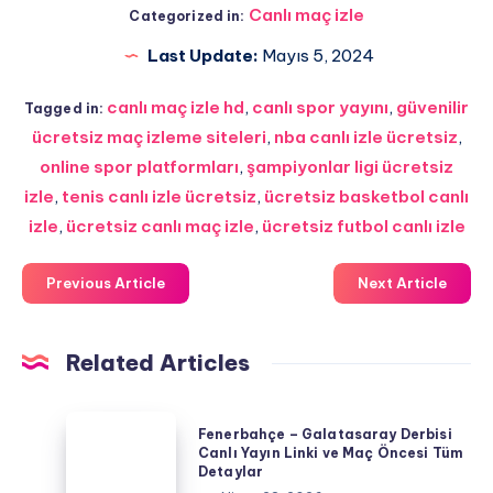
Canlı maç izle
Categorized in:
Last Update:
Mayıs 5, 2024
canlı maç izle hd
,
canlı spor yayını
,
güvenilir
Tagged in:
ücretsiz maç izleme siteleri
,
nba canlı izle ücretsiz
,
online spor platformları
,
şampiyonlar ligi ücretsiz
izle
,
tenis canlı izle ücretsiz
,
ücretsiz basketbol canlı
izle
,
ücretsiz canlı maç izle
,
ücretsiz futbol canlı izle
Previous Article
Next Article
Related Articles
Fenerbahçe
Fenerbahçe – Galatasaray Derbisi
–
Canlı Yayın Linki ve Maç Öncesi Tüm
Detaylar
Galatasaray