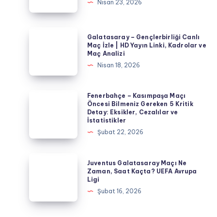
Nisan 23, 2026
Derbisi
Canlı
Yayın
Galatasaray
Galatasaray – Gençlerbirliği Canlı
Linki
–
Maç İzle | HD Yayın Linki, Kadrolar ve
Maç Analizi
ve
Gençlerbirliği
Nisan 18, 2026
Maç
Canlı
Öncesi
Maç
Tüm
İzle
Fenerbahçe
Fenerbahçe – Kasımpaşa Maçı
Detaylar
Öncesi Bilmeniz Gereken 5 Kritik
|
–
Detay: Eksikler, Cezalılar ve
HD
Kasımpaşa
İstatistikler
Yayın
Maçı
Şubat 22, 2026
Linki,
Öncesi
Kadrolar
Bilmeniz
Juventus
Juventus Galatasaray Maçı Ne
ve
Gereken
Galatasaray
Zaman, Saat Kaçta? UEFA Avrupa
Maç
Ligi
5
Maçı
Analizi
Şubat 16, 2026
Kritik
Ne
Detay:
Zaman,
Eksikler,