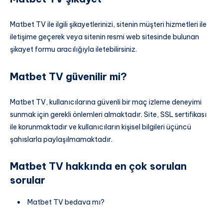
Matbet TV ile ilgili şikayetlerinizi, sitenin müşteri hizmetleri ile
iletişime geçerek veya sitenin resmi web sitesinde bulunan
şikayet formu aracılığıyla iletebilirsiniz.
Matbet TV güvenilir mi?
Matbet TV, kullanıcılarına güvenli bir maç izleme deneyimi
sunmak için gerekli önlemleri almaktadır. Site, SSL sertifikası
ile korunmaktadır ve kullanıcıların kişisel bilgileri üçüncü
şahıslarla paylaşılmamaktadır.
Matbet TV hakkında en çok sorulan
sorular
Matbet TV bedava mı?