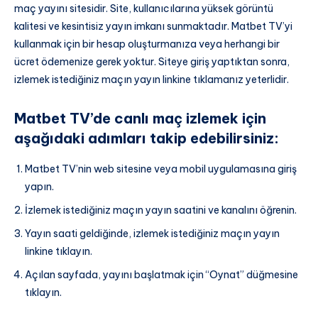
maç yayını sitesidir. Site, kullanıcılarına yüksek görüntü
kalitesi ve kesintisiz yayın imkanı sunmaktadır. Matbet TV’yi
kullanmak için bir hesap oluşturmanıza veya herhangi bir
ücret ödemenize gerek yoktur. Siteye giriş yaptıktan sonra,
izlemek istediğiniz maçın yayın linkine tıklamanız yeterlidir.
Matbet TV’de canlı maç izlemek için
aşağıdaki adımları takip edebilirsiniz:
Matbet TV’nin web sitesine veya mobil uygulamasına giriş
yapın.
İzlemek istediğiniz maçın yayın saatini ve kanalını öğrenin.
Yayın saati geldiğinde, izlemek istediğiniz maçın yayın
linkine tıklayın.
Açılan sayfada, yayını başlatmak için “Oynat” düğmesine
tıklayın.