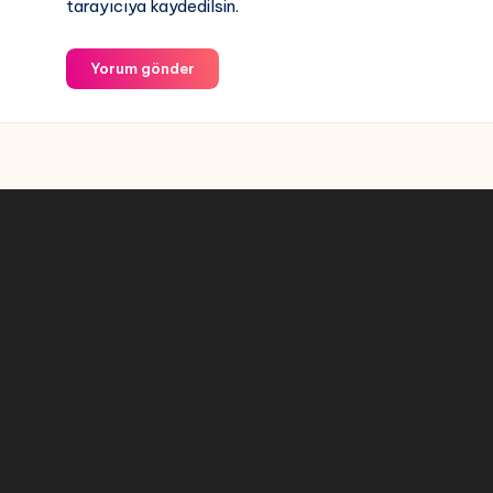
tarayıcıya kaydedilsin.
Yorum gönder