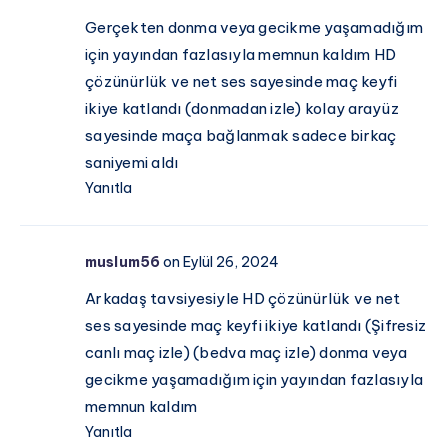
Gerçekten donma veya gecikme yaşamadığım
için yayından fazlasıyla memnun kaldım HD
çözünürlük ve net ses sayesinde maç keyfi
ikiye katlandı (donmadan izle) kolay arayüz
sayesinde maça bağlanmak sadece birkaç
saniyemi aldı
Yanıtla
muslum56
on Eylül 26, 2024
Arkadaş tavsiyesiyle HD çözünürlük ve net
ses sayesinde maç keyfi ikiye katlandı (Şifresiz
canlı maç izle) (bedva maç izle) donma veya
gecikme yaşamadığım için yayından fazlasıyla
memnun kaldım
Yanıtla