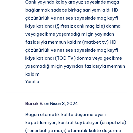
Canlı yayında kolay arayüz sayesinde maça
bağlanmak sadece birkaç saniyemi aldı HD
çözünürlük ve net ses sayesinde maç keyfi
ikiye katlandı (Şifresiz canlı maç izle) donma
veya gecikme yaşamadığım için yayından
fazlasıyla memnun kaldım (matbet tv) HD
çözünürlük ve net ses sayesinde maç keyfi
ikiye katlandı (TOD TV) donma veya gecikme
yaşamadığım için yayından fazlasıyla memnun
kaldım
Yanıtla
Burak E.
on Nisan 3, 2024
Bugün otomatik kalite düşürme ayarı
kapatılamıyor, kontrol kayboluyor (dizipal izle)
(fenerbahçe maçı) otomatik kalite düşürme