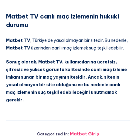
Matbet TV canlı maç izlemenin hukuki
durumu
Matbet TV
, Türkiye’de yasal olmayan bir sitedir. Bu nedenle,
Matbet TV
üzerinden canlı maç izlemek suç teşkil edebilir.
Sonuç olarak, Matbet TV, kullanıcılarına ücretsiz,
şifresiz ve yüksek görüntü kalitesinde canlı maç izleme
imkanı sunan bir maç yayını sitesidir. Ancak, sitenin
yasal olmayan bir site olduğunu ve bu nedenle canlı
maç izlemenin suç teşkil edebileceğini unutmamak
gerekir.
Matbet Giriş
Categorized in: