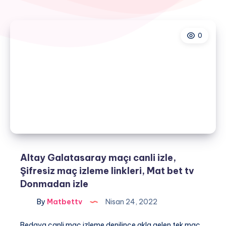
0
Altay Galatasaray maçı canli izle,
Şifresiz maç izleme linkleri, Mat bet tv
Donmadan izle
By
Matbettv
Nisan 24, 2022
Bedava canli maç izleme denilince akla gelen tek maç