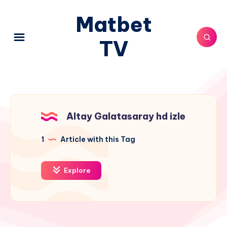
Matbet
TV
Altay Galatasaray hd izle
1
Article with this Tag
Explore