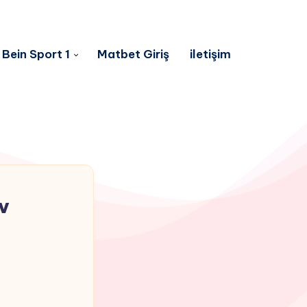
Bein Sport 1
Matbet Giriş
iletişim
v