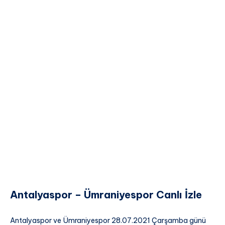
Antalyaspor – Ümraniyespor Canlı İzle
Antalyaspor ve Ümraniyespor 28.07.2021 Çarşamba günü