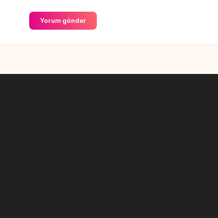
Yorum gönder