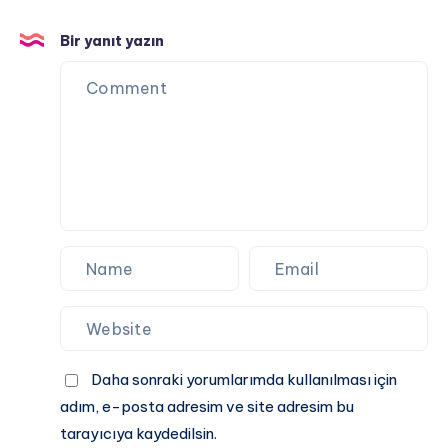
Bir yanıt yazın
Daha sonraki yorumlarımda kullanılması için
adım, e-posta adresim ve site adresim bu
tarayıcıya kaydedilsin.