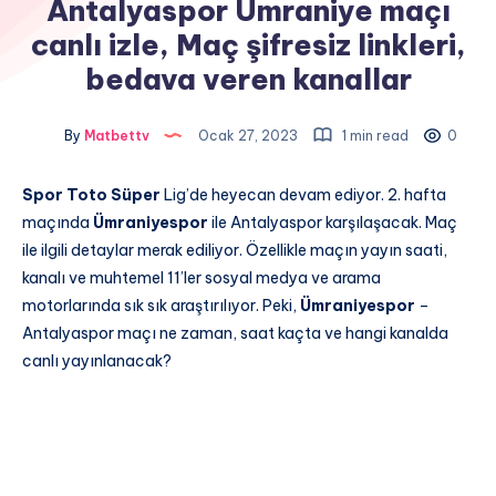
Antalyaspor Ümraniye maçı
canlı izle, Maç şifresiz linkleri,
bedava veren kanallar
By
Matbettv
Ocak 27, 2023
1 min read
0
Spor Toto Süper
Lig’de heyecan devam ediyor. 2. hafta
maçında
Ümraniyespor
ile Antalyaspor karşılaşacak. Maç
ile ilgili detaylar merak ediliyor. Özellikle maçın yayın saati,
kanalı ve muhtemel 11’ler sosyal medya ve arama
motorlarında sık sık araştırılıyor. Peki,
Ümraniyespor
–
Antalyaspor maçı ne zaman, saat kaçta ve hangi kanalda
canlı yayınlanacak?