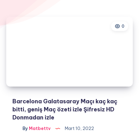
0
Barcelona Galatasaray Maçı kaç kaç
bitti, geniş Maç özeti izle Şifresiz HD
Donmadan izle
By
Matbettv
Mart 10, 2022