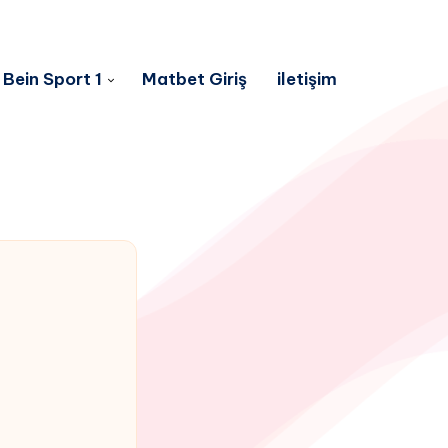
Bein Sport 1
Matbet Giriş
iletişim