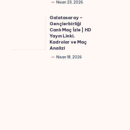
Nisan 23, 2026
Yayın
Linki
Galatasaray –
Galatasaray
ve
Gençlerbirliği
–
Maç
Canlı Maç İzle | HD
Gençlerbirliği
Yayın Linki,
Öncesi
Kadrolar ve Maç
Canlı
Tüm
Analizi
Maç
Detaylar
Nisan 18, 2026
İzle
|
HD
Yayın
Linki,
Kadrolar
ve
Maç
Analizi