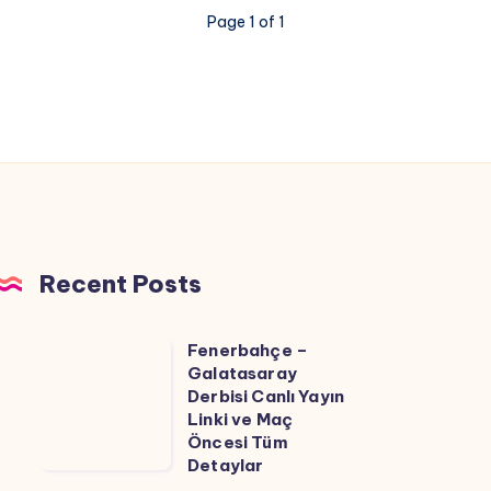
Page 1 of 1
Recent Posts
Fenerbahçe –
Fenerbahçe
Galatasaray
–
Derbisi Canlı Yayın
Galatasaray
Linki ve Maç
Öncesi Tüm
Derbisi
Detaylar
Canlı