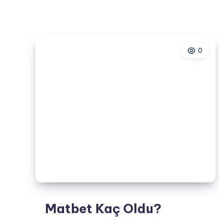
Gerekli
mi?
Bilmeniz
0
Gereken
Her
Şey
Matbet Kaç Oldu?