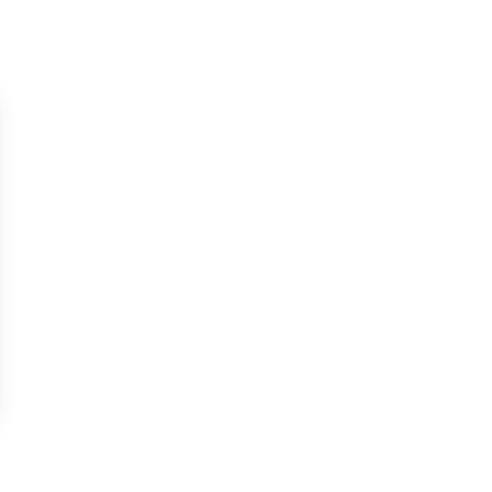
Giriş
2024
–
2025:
Sorunsuz
Erişim