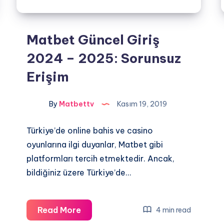
Matbet Güncel Giriş
2024 – 2025: Sorunsuz
Erişim
By
Matbettv
Kasım 19, 2019
Türkiye’de online bahis ve casino
oyunlarına ilgi duyanlar, Matbet gibi
platformları tercih etmektedir. Ancak,
bildiğiniz üzere Türkiye’de…
Matbet
Read More
4 min read
Güncel