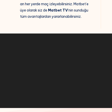
an her yerde maç izleyebilirsiniz. Matbet’e
üye olarak siz de
Matbet TV
‘nin sunduğu
tüm avantajlardan yararlanabilirsiniz.