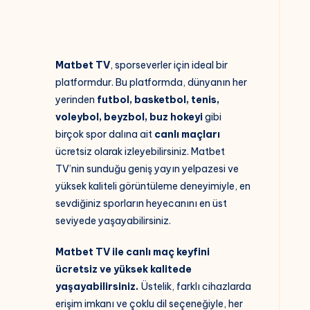
Matbet TV
, sporseverler için ideal bir
platformdur. Bu platformda, dünyanın her
yerinden
futbol, basketbol, tenis,
voleybol, beyzbol, buz hokeyi
gibi
birçok spor dalına ait
canlı maçları
ücretsiz olarak izleyebilirsiniz. Matbet
TV’nin sunduğu geniş yayın yelpazesi ve
yüksek kaliteli görüntüleme deneyimiyle, en
sevdiğiniz sporların heyecanını en üst
seviyede yaşayabilirsiniz.
Matbet TV ile canlı maç keyfini
ücretsiz ve yüksek kalitede
yaşayabilirsiniz.
Üstelik, farklı cihazlarda
erişim imkanı ve çoklu dil seçeneğiyle, her