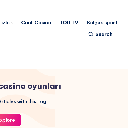
 izle
Canli Casino
TOD TV
Selçuk sport
Search
casino oyunları
rticles with this Tag
xplore