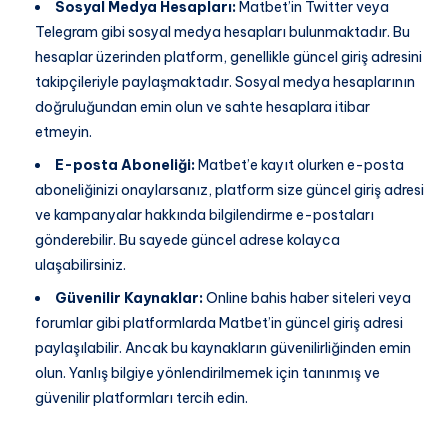
Sosyal Medya Hesapları:
Matbet’in Twitter veya
Telegram gibi sosyal medya hesapları bulunmaktadır. Bu
hesaplar üzerinden platform, genellikle güncel giriş adresini
takipçileriyle paylaşmaktadır. Sosyal medya hesaplarının
doğruluğundan emin olun ve sahte hesaplara itibar
etmeyin.
E-posta Aboneliği:
Matbet’e kayıt olurken e-posta
aboneliğinizi onaylarsanız, platform size güncel giriş adresi
ve kampanyalar hakkında bilgilendirme e-postaları
gönderebilir. Bu sayede güncel adrese kolayca
ulaşabilirsiniz.
Güvenilir Kaynaklar:
Online bahis haber siteleri veya
forumlar gibi platformlarda Matbet’in güncel giriş adresi
paylaşılabilir. Ancak bu kaynakların güvenilirliğinden emin
olun. Yanlış bilgiye yönlendirilmemek için tanınmış ve
güvenilir platformları tercih edin.