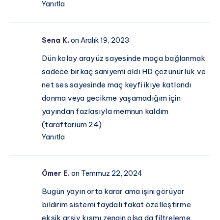
Yanıtla
Sena K.
on Aralık 19, 2023
Dün kolay arayüz sayesinde maça bağlanmak
sadece birkaç saniyemi aldı HD çözünürlük ve
net ses sayesinde maç keyfi ikiye katlandı
donma veya gecikme yaşamadığım için
yayından fazlasıyla memnun kaldım
(taraftarium 24)
Yanıtla
Ömer E.
on Temmuz 22, 2024
Bugün yayın orta karar ama işini görüyor
bildirim sistemi faydalı fakat özelleştirme
eksik arşiv kısmı zengin olsa da filtreleme