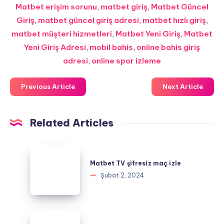
Matbet erişim sorunu
,
matbet giriş
,
Matbet Güncel
Giriş
,
matbet güncel giriş adresi
,
matbet hızlı giriş
,
matbet müşteri hizmetleri
,
Matbet Yeni Giriş
,
Matbet
Yeni Giriş Adresi
,
mobil bahis
,
online bahis giriş
adresi
,
online spor izleme
Previous Article
Next Article
Related Articles
Matbet
TV
Matbet TV şifresiz maç izle
şifresiz
Şubat 2, 2024
maç
izle
Matbet