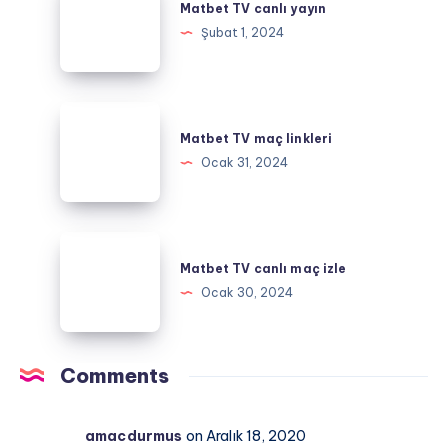
TV
Matbet TV canlı yayın
canlı
Şubat 1, 2024
yayın
Matbet
TV
Matbet TV maç linkleri
maç
Ocak 31, 2024
linkleri
Matbet
TV
Matbet TV canlı maç izle
canlı
Ocak 30, 2024
maç
izle
Comments
amacdurmus
on Aralık 18, 2020