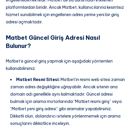
engellenebilmektedir. Matbet de bu durumdan etkilenen
platformlardan biridir. Ancak Matbet, kullanıcılarına kesintisiz
hizmet sunabilmek için engellenen adres yerine yeni bir giriş
adresi açmaktadır.
Matbet Güncel Giriş Adresi Nasıl
Bulunur?
Matbet’e güncel giriş yapmak için aşağıdaki yöntemleri
kullanabilirsiniz:
Matbet Resmi Sitesi:
Matbet’in resmi web sitesi zaman
zaman adres değişikliğine uğrayabilir. Ancak sitenin ana
domain adı genellikle aynı kalmaktadır. Güncel adresi
bulmak için arama motorlarında “Matbet resmi giriş” veya
“Matbet yeni giriş adresi” gibi aramalar yapabilirsiniz.
Dikkatli olun, dolandırıcı sitelere yönlenmemek için arama
sonuçlarını dikkatlice inceleyin.