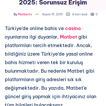
2025: Sorunsuz Erişim
By
Matbettv
Kasım 19, 2019
4 min read
0
Türkiye’de online bahis ve
casino
oyunlarına ilgi duyanlar,
Matbet
gibi
platformları tercih etmektedir. Ancak,
bildiğiniz üzere Türkiye’de yasal online
bahis hizmeti veren tek bir kuruluş
bulunmaktadır. Bu nedenle Matbet gibi
platformların giriş adresleri sık sık
değişmektedir. Bu yazıda, Matbet’e
güncel giriş yapmak için ihtiyacınız olan
tüm bilgileri bulacaksınız.