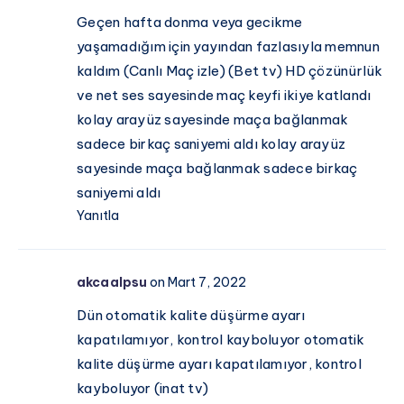
Geçen hafta donma veya gecikme
yaşamadığım için yayından fazlasıyla memnun
kaldım (Canlı Maç izle) (Bet tv) HD çözünürlük
ve net ses sayesinde maç keyfi ikiye katlandı
kolay arayüz sayesinde maça bağlanmak
sadece birkaç saniyemi aldı kolay arayüz
sayesinde maça bağlanmak sadece birkaç
saniyemi aldı
Yanıtla
akcaalpsu
on Mart 7, 2022
Dün otomatik kalite düşürme ayarı
kapatılamıyor, kontrol kayboluyor otomatik
kalite düşürme ayarı kapatılamıyor, kontrol
kayboluyor (inat tv)