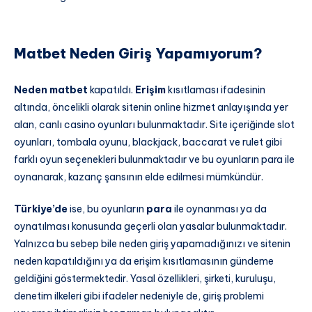
Matbet Neden Giriş Yapamıyorum?
Neden matbet
kapatıldı.
Erişim
kısıtlaması ifadesinin
altında, öncelikli olarak sitenin online hizmet anlayışında yer
alan, canlı casino oyunları bulunmaktadır. Site içeriğinde slot
oyunları, tombala oyunu, blackjack, baccarat ve rulet gibi
farklı oyun seçenekleri bulunmaktadır ve bu oyunların para ile
oynanarak, kazanç şansının elde edilmesi mümkündür.
Türkiye’de
ise, bu oyunların
para
ile oynanması ya da
oynatılması konusunda geçerli olan yasalar bulunmaktadır.
Yalnızca bu sebep bile neden giriş yapamadığınızı ve sitenin
neden kapatıldığını ya da erişim kısıtlamasının gündeme
geldiğini göstermektedir. Yasal özellikleri, şirketi, kuruluşu,
denetim ilkeleri gibi ifadeler nedeniyle de, giriş problemi