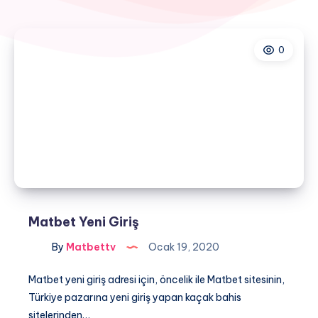
0
Matbet Yeni Giriş
By
Matbettv
Ocak 19, 2020
Matbet yeni giriş adresi için, öncelik ile Matbet sitesinin,
Türkiye pazarına yeni giriş yapan kaçak bahis
sitelerinden…