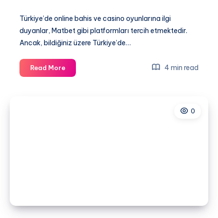
Türkiye’de online bahis ve casino oyunlarına ilgi
duyanlar, Matbet gibi platformları tercih etmektedir.
Ancak, bildiğiniz üzere Türkiye’de…
Matbet
4 min read
Read More
Güncel
Giriş
2024
0
–
2025:
Sorunsuz
Erişim