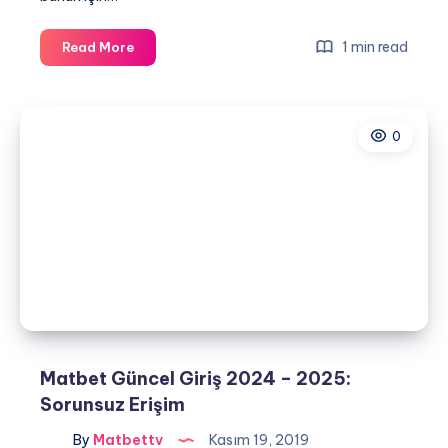
Matbet
1 min read
Read More
Yeni
Giriş
Adresi
0
Matbet Güncel Giriş 2024 – 2025:
Sorunsuz Erişim
By
Matbettv
Kasım 19, 2019