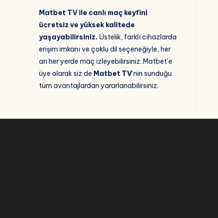
Matbet TV ile canlı maç keyfini
ücretsiz ve yüksek kalitede
yaşayabilirsiniz.
Üstelik, farklı cihazlarda
erişim imkanı ve çoklu dil seçeneğiyle, her
an her yerde maç izleyebilirsiniz. Matbet’e
üye olarak siz de
Matbet TV
‘nin sunduğu
tüm avantajlardan yararlanabilirsiniz.