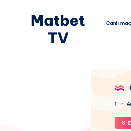
Matbet
Canlı maç
TV
1
Ar
E