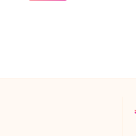
Galatasaray
maçı
canli
izle,
Şifresiz
maç
izleme
linkleri,
Mat
bet
tv
Donmadan
izle