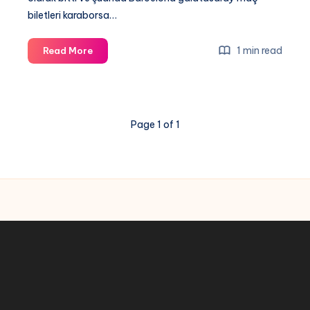
biletleri karaborsa…
Galatasaray
1 min read
Read More
Barcelona
bileti
bulma,
GS
Page 1 of 1
barcelona
Maç
bileti
satanlar
güvenilir