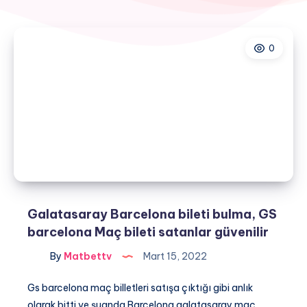
0
Galatasaray Barcelona bileti bulma, GS
barcelona Maç bileti satanlar güvenilir
By
Matbettv
Mart 15, 2022
Gs barcelona maç billetleri satışa çıktığı gibi anlık
olarak bitti ve şuanda Barcelona galatasaray maç