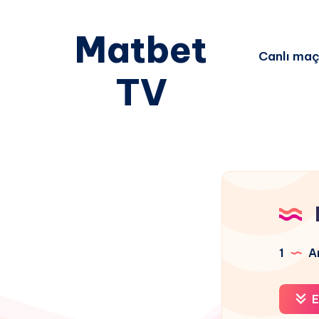
Matbet
Canlı maç
TV
1
Ar
E