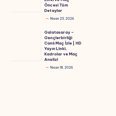
Öncesi Tüm
Derbisi
Detaylar
Canlı
Nisan 23, 2026
Yayın
Linki
Galatasaray –
Galatasaray
ve
Gençlerbirliği
–
Maç
Canlı Maç İzle | HD
Gençlerbirliği
Yayın Linki,
Öncesi
Kadrolar ve Maç
Canlı
Tüm
Analizi
Maç
Detaylar
Nisan 18, 2026
İzle
|
HD
Yayın
Linki,
Kadrolar
ve