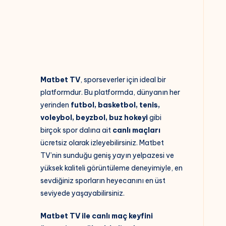
Matbet TV
, sporseverler için ideal bir
platformdur. Bu platformda, dünyanın her
yerinden
futbol, basketbol, tenis,
voleybol, beyzbol, buz hokeyi
gibi
birçok spor dalına ait
canlı maçları
ücretsiz olarak izleyebilirsiniz. Matbet
TV’nin sunduğu geniş yayın yelpazesi ve
yüksek kaliteli görüntüleme deneyimiyle, en
sevdiğiniz sporların heyecanını en üst
seviyede yaşayabilirsiniz.
Matbet TV ile canlı maç keyfini