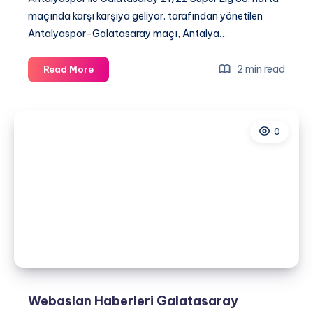
maçında karşı karşıya geliyor. tarafından yönetilen
Antalyaspor-Galatasaray maçı, Antalya…
Antalyaspor
2 min read
Read More
Galatasaray
maçı
canli
0
izle,
Donmadan
şifresiz
maç
yayını
izle,
Matbet
TV
canlı
izle
Webaslan Haberleri Galatasaray