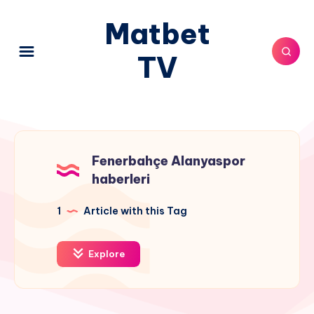
Matbet
TV
Fenerbahçe Alanyaspor
haberleri
1
Article with this Tag
Explore