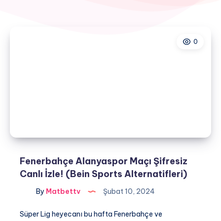
0
Fenerbahçe Alanyaspor Maçı Şifresiz
Canlı İzle! (Bein Sports Alternatifleri)
By
Matbettv
Şubat 10, 2024
Süper Lig heyecanı bu hafta Fenerbahçe ve