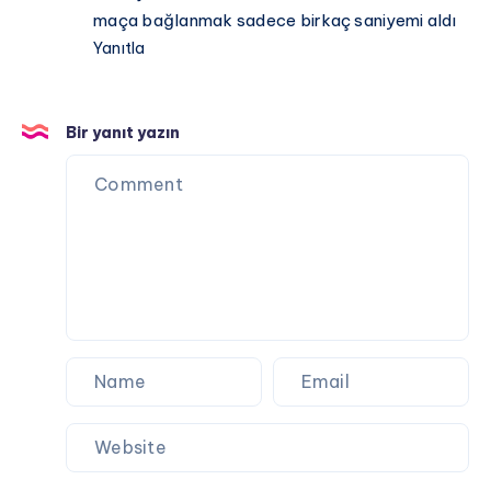
maça bağlanmak sadece birkaç saniyemi aldı
Yanıtla
Bir yanıt yazın