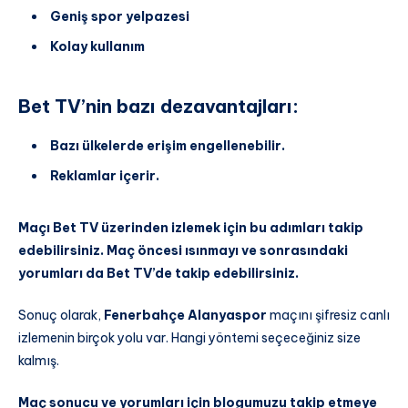
Geniş spor yelpazesi
Kolay kullanım
Bet TV’nin bazı dezavantajları:
Bazı ülkelerde erişim engellenebilir.
Reklamlar içerir.
Maçı Bet TV üzerinden izlemek için bu adımları takip
edebilirsiniz. Maç öncesi ısınmayı ve sonrasındaki
yorumları da Bet TV’de takip edebilirsiniz.
Sonuç olarak,
Fenerbahçe
Alanyaspor
maçını şifresiz canlı
izlemenin birçok yolu var. Hangi yöntemi seçeceğiniz size
kalmış.
Maç sonucu ve yorumları için blogumuzu takip etmeye