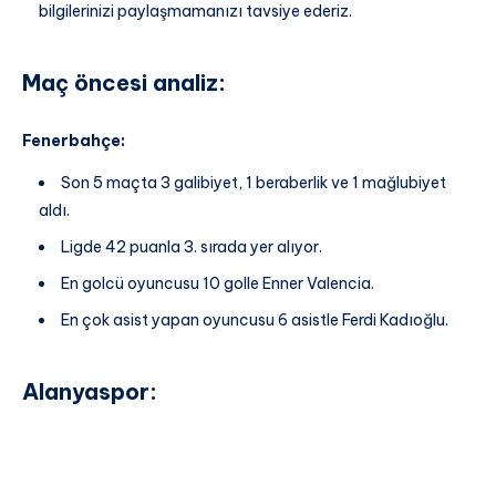
bilgilerinizi paylaşmamanızı tavsiye ederiz.
Maç öncesi analiz:
Fenerbahçe:
Son 5 maçta 3 galibiyet, 1 beraberlik ve 1 mağlubiyet
aldı.
Ligde 42 puanla 3. sırada yer alıyor.
En golcü oyuncusu 10 golle Enner Valencia.
En çok asist yapan oyuncusu 6 asistle Ferdi Kadıoğlu.
Alanyaspor: