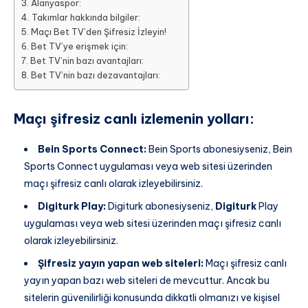
Alanyaspor:
Takımlar hakkında bilgiler:
Maçı Bet TV’den Şifresiz İzleyin!
Bet TV’ye erişmek için:
Bet TV’nin bazı avantajları:
Bet TV’nin bazı dezavantajları:
Maçı şifresiz canlı izlemenin yolları:
Bein Sports Connect:
Bein Sports abonesiyseniz, Bein
Sports Connect uygulaması veya web sitesi üzerinden
maçı şifresiz canlı olarak izleyebilirsiniz.
Digiturk Play:
Digiturk abonesiyseniz,
Digiturk
Play
uygulaması veya web sitesi üzerinden maçı şifresiz canlı
olarak izleyebilirsiniz.
Şifresiz yayın yapan web siteleri:
Maçı şifresiz canlı
yayın yapan bazı web siteleri de mevcuttur. Ancak bu
sitelerin güvenilirliği konusunda dikkatli olmanızı ve kişisel