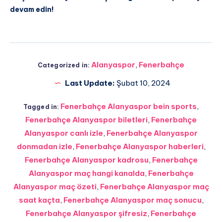
devam edin!
Alanyaspor
,
Fenerbahçe
Categorized in:
Last Update:
Şubat 10, 2024
Fenerbahçe Alanyaspor bein sports
,
Tagged in:
Fenerbahçe Alanyaspor biletleri
,
Fenerbahçe
Alanyaspor canlı izle
,
Fenerbahçe Alanyaspor
donmadan izle
,
Fenerbahçe Alanyaspor haberleri
,
Fenerbahçe Alanyaspor kadrosu
,
Fenerbahçe
Alanyaspor maç hangi kanalda
,
Fenerbahçe
Alanyaspor maç özeti
,
Fenerbahçe Alanyaspor maç
saat kaçta
,
Fenerbahçe Alanyaspor maç sonucu
,
Fenerbahçe Alanyaspor şifresiz
,
Fenerbahçe