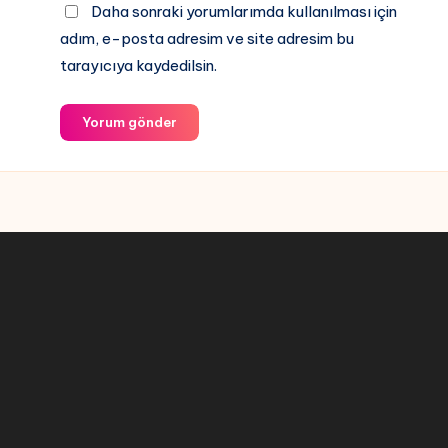
Daha sonraki yorumlarımda kullanılması için
adım, e-posta adresim ve site adresim bu
tarayıcıya kaydedilsin.
Yorum gönder