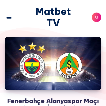
Matbet
TV
Fenerbahçe Alanyaspor Maçı