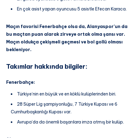
En çok asist yapan oyuncusu 5 asistle Efecan Karaca.
Maçın favorisi Fenerbahçe olsa da, Alanyaspor’un da
bu maçtan puan alarak zirveye ortak olma şansı var.
Maçın oldukça çekişmeli geçmesi ve bol gollü olması
bekleniyor.
Takımlar hakkında bilgiler:
Fenerbahçe:
Türkiye’nin en büyük ve en köklü kulüplerinden biri.
28 Süper Lig şampiyonluğu, 7 Türkiye Kupası ve 6
Cumhurbaşkanlığı Kupası var.
Avrupa’da da önemli başarılara imza atmış bir kulüp.