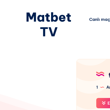
Matbet
Canlı maç
TV
1
Ar
E