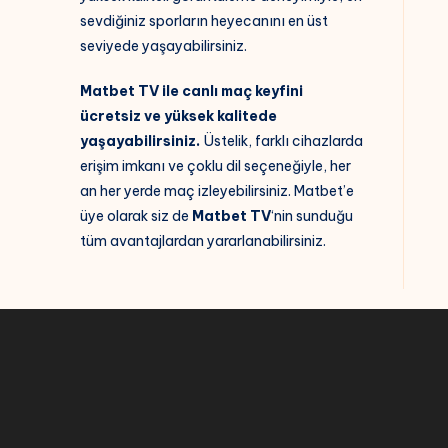
sevdiğiniz sporların heyecanını en üst
seviyede yaşayabilirsiniz.
Matbet TV ile canlı maç keyfini
ücretsiz ve yüksek kalitede
yaşayabilirsiniz.
Üstelik, farklı cihazlarda
erişim imkanı ve çoklu dil seçeneğiyle, her
an her yerde maç izleyebilirsiniz. Matbet’e
üye olarak siz de
Matbet TV
‘nin sunduğu
tüm avantajlardan yararlanabilirsiniz.