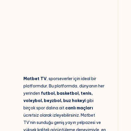
Matbet TV
, sporseverler için ideal bir
platformdur. Bu platformda, dünyanın her
yerinden
futbol, basketbol, tenis,
voleybol, beyzbol, buz hokeyi
gibi
birçok spor dalına ait
canlı maçları
ücretsiz olarak izleyebilirsiniz. Matbet
TV’nin sunduğu geniş yayın yelpazesi ve
yüksek kaliteli görüntüleme deneyimiyle, en