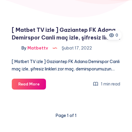
[ Matbet TV izle ] Gaziantep FK Adana
0
Demirspor Canli maç izle, şifresiz linkleri
By
Matbettv
Şubat 17, 2022
[ Matbet TV izle ] Gaziantep FK Adana Demirspor Canli
maç izle, şifresiz linkleri zor maç. demirsporumuzun…
[
1 min read
Read More
Matbet
TV
izle
]
Page 1 of 1
Gaziantep
FK
Adana