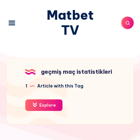
Matbet
TV
geçmiş maç istatistikleri
1
Article with this Tag
Explore