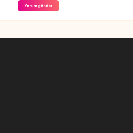
Yorum gönder