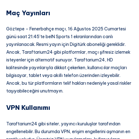
Maç Yayınları
Göztepe – Fenerbahçe maçı, 16 Ağustos 2025 Cumartesi
günü saat 21:45’te beIN Sports 1 ekranlarından canlı
yayınlanacak. Resmi yayın için Digitürk aboneliği gereklidir.
Ancak, Taraftarium24 gibi platformlar, maçı şifresiz izlemek
isteyenler için alternatif sunuyor. Taraftarium24, HD
kalitesinde yayınlarıyla dikkat çekerken, kullanıcılar maçları
bilgisayar, tablet veya akıllı telefon üzerinden izleyebilir.
Ancak, bu tür platformların telif hakları nedeniyle yasal riskler
taşıyabileceğini unutmayın.
VPN Kullanımı
Taraftarium24 gibi siteler, yayıncı kuruluşlar tarafından
engellenebilir. Bu durumda VPN, erişim engellerini aşmanın en