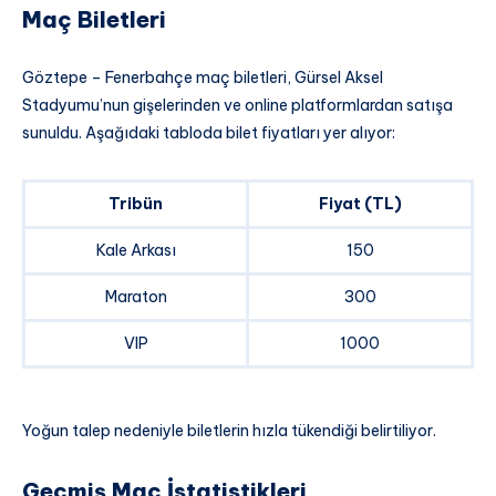
Maç Biletleri
Göztepe – Fenerbahçe maç biletleri, Gürsel Aksel
Stadyumu’nun gişelerinden ve online platformlardan satışa
sunuldu. Aşağıdaki tabloda bilet fiyatları yer alıyor:
Tribün
Fiyat (TL)
Kale Arkası
150
Maraton
300
VIP
1000
Yoğun talep nedeniyle biletlerin hızla tükendiği belirtiliyor.
Geçmiş Maç İstatistikleri