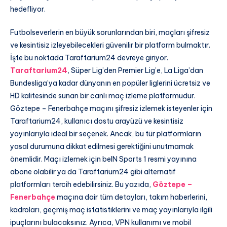
hedefliyor.
Futbolseverlerin en büyük sorunlarından biri, maçları şifresiz
ve kesintisiz izleyebilecekleri güvenilir bir platform bulmaktır.
İşte bu noktada Taraftarium24 devreye giriyor.
Taraftarium24
, Süper Lig’den Premier Lig’e, La Liga’dan
Bundesliga’ya kadar dünyanın en popüler liglerini ücretsiz ve
HD kalitesinde sunan bir canlı maç izleme platformudur.
Göztepe – Fenerbahçe maçını şifresiz izlemek isteyenler için
Taraftarium24, kullanıcı dostu arayüzü ve kesintisiz
yayınlarıyla ideal bir seçenek. Ancak, bu tür platformların
yasal durumuna dikkat edilmesi gerektiğini unutmamak
önemlidir. Maçı izlemek için beIN Sports 1 resmi yayınına
abone olabilir ya da Taraftarium24 gibi alternatif
platformları tercih edebilirsiniz. Bu yazıda,
Göztepe –
Fenerbahçe
maçına dair tüm detayları, takım haberlerini,
kadroları, geçmiş maç istatistiklerini ve maç yayınlarıyla ilgili
ipuçlarını bulacaksınız. Ayrıca, VPN kullanımı ve mobil