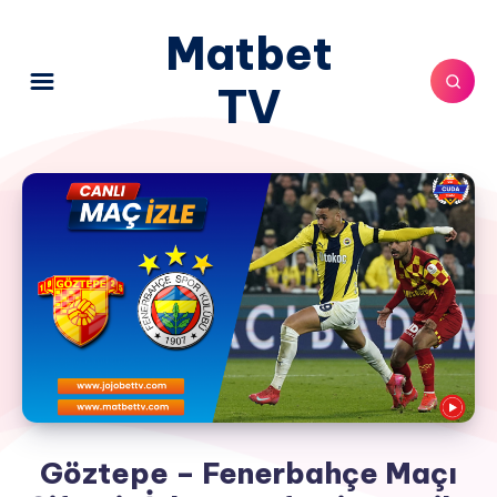
Matbet
TV
Göztepe – Fenerbahçe Maçı