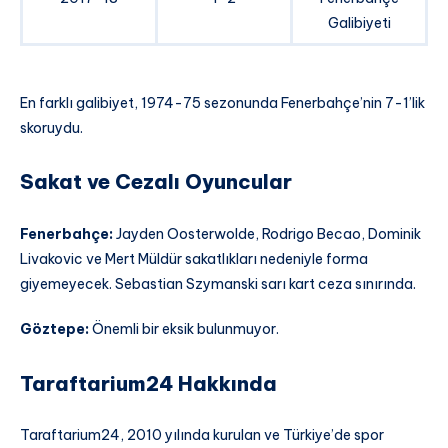
Galibiyeti
En farklı galibiyet, 1974-75 sezonunda Fenerbahçe’nin 7-1’lik
skoruydu.
Sakat ve Cezalı Oyuncular
Fenerbahçe:
Jayden Oosterwolde, Rodrigo Becao, Dominik
Livakovic ve Mert Müldür sakatlıkları nedeniyle forma
giyemeyecek. Sebastian Szymanski sarı kart ceza sınırında.
Göztepe:
Önemli bir eksik bulunmuyor.
Taraftarium24 Hakkında
Taraftarium24, 2010 yılında kurulan ve Türkiye’de spor