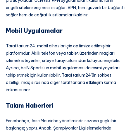
pratik yoludur. Ücretsiz VPN uygulamaları, kullanıcıların
engelli sitelere erişmesini sağlar. VPN, hem güvenli bir bağlantı
sağlar hem de coğrafi kısıtlamaları kaldırır.
Mobil Uygulamalar
Taraftarium24, mobil cihazlar için optimize edilmiş bir
platformdur. Akıllı telefon veya tablet üzerinden maçları
izlemek isteyenler, siteye tarayıcılarından kolayca erişebilir.
Ayrıca, beIN Sports’un mobil uygulaması da resmi yayınları
takip etmek için kullanılabilir. Taraftarium24’ün sohbet
özelliği, maç sırasında diğer taraftarlarla etkileşim kurma
imkanı sunar.
Takım Haberleri
Fenerbahçe, Jose Mourinho yönetiminde sezona güçlü bir
başlangıç yaptı. Ancak, Şampiyonlar Ligi elemelerinde