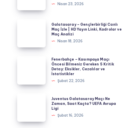
Nisan 23, 2026
Derbisi
Canlı
Yayın
Galatasaray
Galatasaray – Gençlerbirliği Canlı
Linki
–
Maç İzle | HD Yayın Linki, Kadrolar ve
Maç Analizi
ve
Gençlerbirliği
Nisan 18, 2026
Maç
Canlı
Öncesi
Maç
Tüm
İzle
Fenerbahçe
Fenerbahçe – Kasımpaşa Maçı
Detaylar
Öncesi Bilmeniz Gereken 5 Kritik
|
–
Detay: Eksikler, Cezalılar ve
HD
Kasımpaşa
İstatistikler
Yayın
Maçı
Şubat 22, 2026
Linki,
Öncesi
Kadrolar
Bilmeniz
Juventus
Juventus Galatasaray Maçı Ne
ve
Gereken
Galatasaray
Zaman, Saat Kaçta? UEFA Avrupa
Maç
Ligi
5
Maçı
Analizi
Şubat 16, 2026
Kritik
Ne
Detay:
Zaman,