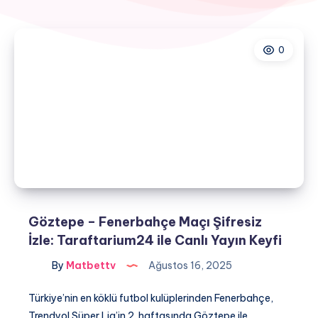
0
Göztepe – Fenerbahçe Maçı Şifresiz
İzle: Taraftarium24 ile Canlı Yayın Keyfi
By
Matbettv
Ağustos 16, 2025
Türkiye’nin en köklü futbol kulüplerinden Fenerbahçe,
Trendyol Süper Lig’in 2. haftasında Göztepe ile