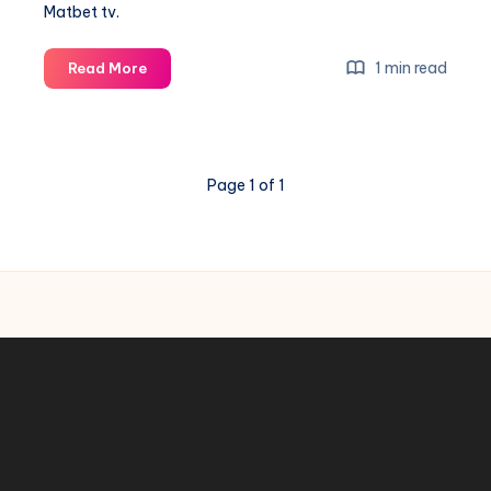
Matbet tv.
Konyaspor
1 min read
Read More
Sivasspor
şifresiz
maç
yayını
Page 1 of 1
izle,
S
Sport,
Matbet
tv