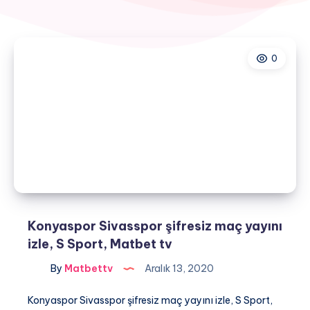
0
Konyaspor Sivasspor şifresiz maç yayını
izle, S Sport, Matbet tv
By
Matbettv
Aralık 13, 2020
Konyaspor Sivasspor şifresiz maç yayını izle, S Sport,