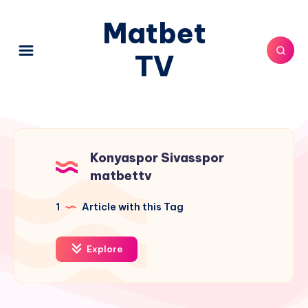
Matbet
TV
Konyaspor Sivasspor
matbettv
1
Article with this Tag
Explore