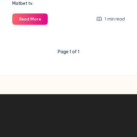
Matbet tv.
Konyaspor
1 min read
Read More
Sivasspor
şifresiz
maç
yayını
Page 1 of 1
izle,
S
Sport,
Matbet
tv