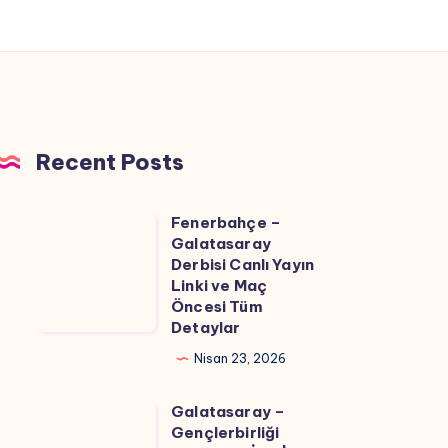
Recent Posts
Fenerbahçe –
Fenerbahçe
Galatasaray
–
Derbisi Canlı Yayın
Galatasaray
Linki ve Maç
Öncesi Tüm
Derbisi
Detaylar
Canlı
Nisan 23, 2026
Yayın
Linki
Galatasaray –
Galatasaray
ve
Gençlerbirliği
–