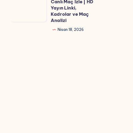
Maç
Canlı Maç İzle | HD
Gençlerbirliği
Yayın Linki,
Öncesi
Kadrolar ve Maç
Canlı
Tüm
Analizi
Maç
Detaylar
Nisan 18, 2026
İzle
|
HD
Yayın
Linki,
Kadrolar
ve
Maç
Analizi