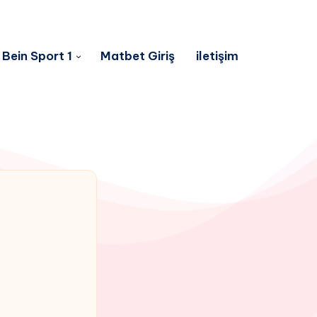
Bein Sport 1
Matbet Giriş
iletişim