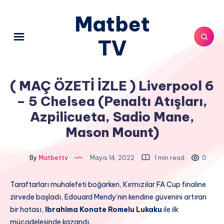
Matbet
TV
( MAÇ ÖZETİ İZLE ) Liverpool 6
– 5 Chelsea (Penaltı Atışları,
Azpilicueta, Sadio Mane,
Mason Mount)
By
Matbettv
Mayıs 14, 2022
1 min read
0
Taraftarları muhalefeti boğarken, Kırmızılar FA Cup finaline
zirvede başladı, Edouard Mendy’nin kendine güvenini artıran
bir hatası,
Ibrahima Konate Romelu Lukaku
ile ilk
mücadelesinde kazandı.