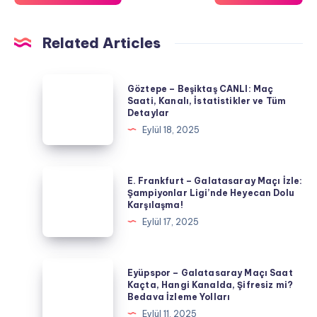
Related Articles
Göztepe
Göztepe – Beşiktaş CANLI: Maç
–
Saati, Kanalı, İstatistikler ve Tüm
Detaylar
Beşiktaş
Eylül 18, 2025
CANLI:
Maç
Saati,
E.
E. Frankfurt – Galatasaray Maçı İzle:
Kanalı,
Frankfurt
Şampiyonlar Ligi’nde Heyecan Dolu
Karşılaşma!
İstatistikler
–
Eylül 17, 2025
ve
Galatasaray
Tüm
Maçı
Detaylar
İzle:
Eyüpspor
Eyüpspor – Galatasaray Maçı Saat
Şampiyonlar
–
Kaçta, Hangi Kanalda, Şifresiz mi?
Bedava İzleme Yolları
Ligi’nde
Galatasaray
Eylül 11, 2025
Heyecan