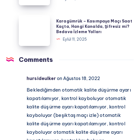
Maçı
Dolu
Saat
Karşılaşma!
Kaçta,
Karagümrük
Karagümrük – Kasımpaşa Maçı Saat
Hangi
–
Kaçta, Hangi Kanalda, Şifresiz mi?
Bedava İzleme Yolları
Kanalda,
Kasımpaşa
Eylül 11, 2025
Şifresiz
Maçı
mi?
Saat
Bedava
Kaçta,
Comments
İzleme
Hangi
Yolları
Kanalda,
hursideulker
on Ağustos 18, 2022
Şifresiz
mi?
Beklediğimden otomatik kalite düşürme ayarı
Bedava
kapatılamıyor, kontrol kayboluyor otomatik
İzleme
kalite düşürme ayarı kapatılamıyor, kontrol
Yolları
kayboluyor (beşiktaş maçı izle) otomatik
kalite düşürme ayarı kapatılamıyor, kontrol
kayboluyor otomatik kalite düşürme ayarı