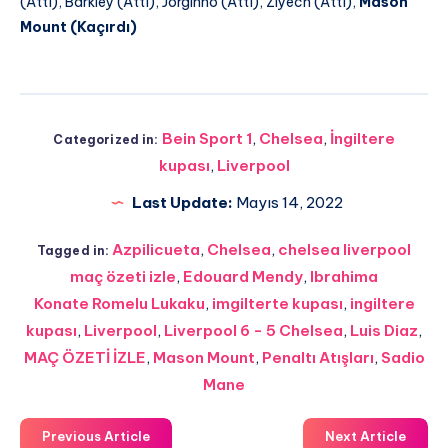
(Attı), Barkley (Attı), Jorginho (Attı), Ziyech (Attı),
Mason
Mount (Kaçırdı)
Bein Sport 1
,
Chelsea
,
İngiltere
Categorized in:
kupası
,
Liverpool
Last Update:
Mayıs 14, 2022
Azpilicueta
,
Chelsea
,
chelsea liverpool
Tagged in:
maç özeti izle
,
Edouard Mendy
,
Ibrahima
Konate Romelu Lukaku
,
imgilterte kupası
,
ingiltere
kupası
,
Liverpool
,
Liverpool 6 - 5 Chelsea
,
Luis Diaz
,
MAÇ ÖZETİ İZLE
,
Mason Mount
,
Penaltı Atışları
,
Sadio
Mane
Previous Article
Next Article