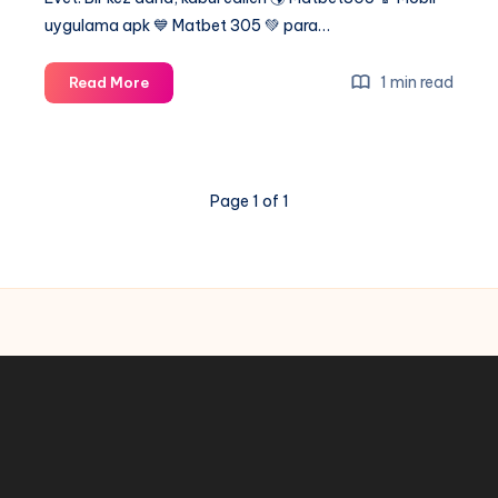
uygulama apk 💙 Matbet 305 💚 para…
Ödeme
1 min read
Read More
Yönteminiz
Sizi
Para
Yatırmadan
Page 1 of 1
Bonustan
Çıkarabilir
mi?
(Matbet
305
giris,
Matbet
Uygulama
indir
apk)