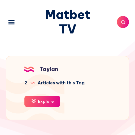
Matbet
TV
Taylan
2
Articles with this Tag
Explore