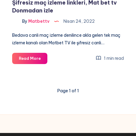
Şifresiz maç izleme linkleri, Mat bet tv
Donmadan izle
By
Matbettv
Nisan 24, 2022
Bedava canli maç izleme denilince akla gelen tek maç
izleme kanalı olan Matbet TV ile şifresiz canli…
Altay
1 min read
Read More
Galatasaray
maçı
canli
izle,
Page 1 of 1
Şifresiz
maç
izleme
linkleri,
Mat
bet
tv