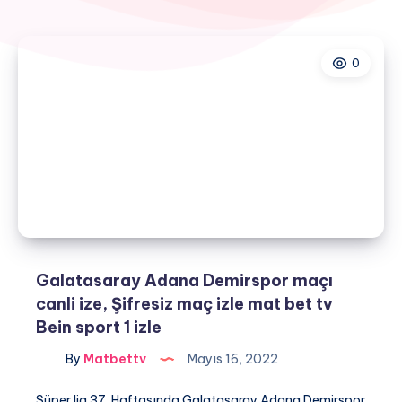
0
Galatasaray Adana Demirspor maçı
canli ize, Şifresiz maç izle mat bet tv
Bein sport 1 izle
By
Matbettv
Mayıs 16, 2022
Süper lig 37. Haftasında Galatasaray Adana Demirspor