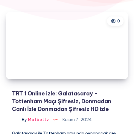
0
TRT 1 Online izle: Galatasaray –
Tottenham Maçı Şifresiz, Donmadan
Canlı İzle Donmadan Şifresiz HD izle
By
Matbettv
Kasım 7, 2024
Galatasaray ile Tottenham arasında oynanacak dev