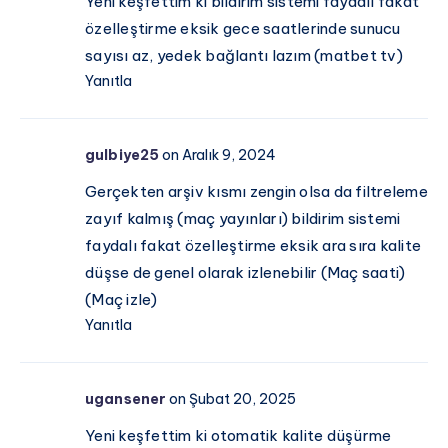
Yeni keşfettim ki bildirim sistemi faydalı fakat
özelleştirme eksik gece saatlerinde sunucu
sayısı az, yedek bağlantı lazım (matbet tv)
Yanıtla
gulbiye25
on Aralık 9, 2024
Gerçekten arşiv kısmı zengin olsa da filtreleme
zayıf kalmış (maç yayınları) bildirim sistemi
faydalı fakat özelleştirme eksik ara sıra kalite
düşse de genel olarak izlenebilir (Maç saati)
(Maç izle)
Yanıtla
ugansener
on Şubat 20, 2025
Yeni keşfettim ki otomatik kalite düşürme