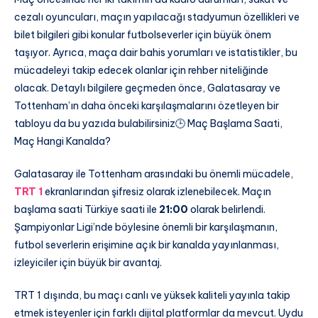
cezalı oyuncuları, maçın yapılacağı stadyumun özellikleri ve
bilet bilgileri gibi konular futbolseverler için büyük önem
taşıyor. Ayrıca, maça dair bahis yorumları ve istatistikler, bu
mücadeleyi takip edecek olanlar için rehber niteliğinde
olacak. Detaylı bilgilere geçmeden önce, Galatasaray ve
Tottenham’ın daha önceki karşılaşmalarını özetleyen bir
tabloyu da bu yazıda bulabilirsiniz🕒 Maç Başlama Saati,
Maç Hangi Kanalda?
Galatasaray ile Tottenham arasındaki bu önemli mücadele,
TRT 1
ekranlarından şifresiz olarak izlenebilecek. Maçın
başlama saati Türkiye saati ile
21:00
olarak belirlendi.
Şampiyonlar Ligi’nde böylesine önemli bir karşılaşmanın,
futbol severlerin erişimine açık bir kanalda yayınlanması,
izleyiciler için büyük bir avantaj.
TRT 1 dışında, bu maçı canlı ve yüksek kaliteli yayınla takip
etmek isteyenler için farklı dijital platformlar da mevcut. Uydu