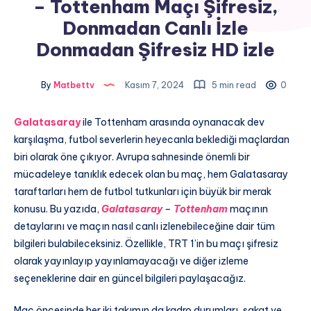
– Tottenham Maçı Şifresiz,
Donmadan Canlı İzle
Donmadan Şifresiz HD izle
By
Matbettv
Kasım 7, 2024
5 min read
0
Galatasaray
ile Tottenham arasında oynanacak dev
karşılaşma, futbol severlerin heyecanla beklediği maçlardan
biri olarak öne çıkıyor. Avrupa sahnesinde önemli bir
mücadeleye tanıklık edecek olan bu maç, hem Galatasaray
taraftarları hem de futbol tutkunları için büyük bir merak
konusu. Bu yazıda,
Galatasaray
–
Tottenham
maçının
detaylarını ve maçın nasıl canlı izlenebileceğine dair tüm
bilgileri bulabileceksiniz. Özellikle, TRT 1’in bu maçı şifresiz
olarak yayınlayıp yayınlamayacağı ve diğer izleme
seçeneklerine dair en güncel bilgileri paylaşacağız.
Maç öncesinde her iki takımın da kadro durumları, sakat ve