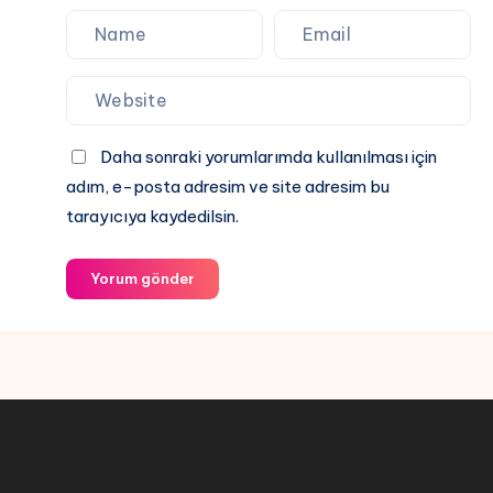
Daha sonraki yorumlarımda kullanılması için
adım, e-posta adresim ve site adresim bu
tarayıcıya kaydedilsin.
Yorum gönder