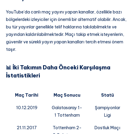
YouTube’da canlı maç yayını yapan kanallar, özellikle bazı
bölgelerdeki izleyiciler için önemli bir alternatif olabilir. Ancak,
bu tür yayınlar genellikle telif haklarına takılabilmekte ve
yayından kaldırılabilmektedir. Maçı takip etmek isteyenlerin,
güvenilir ve sürekli yayın yapan kanalları tercih etmesi önem
taşır.
📊 İki Takımın Daha Önceki Karşılaşma
İstatistikleri
Maç Tarihi
Maç Sonucu
Statü
10.12.2019
Galatasaray 1-
Şampiyonlar
1 Tottenham
Ligi
21.11.2017
Tottenham 2-
Dostluk Maçı