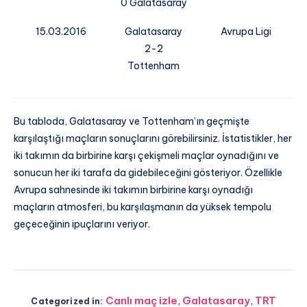
0 Galatasaray
15.03.2016
Galatasaray
Avrupa Ligi
2-2
Tottenham
Bu tabloda, Galatasaray ve Tottenham’ın geçmişte
karşılaştığı maçların sonuçlarını görebilirsiniz. İstatistikler, her
iki takımın da birbirine karşı çekişmeli maçlar oynadığını ve
sonucun her iki tarafa da gidebileceğini gösteriyor. Özellikle
Avrupa sahnesinde iki takımın birbirine karşı oynadığı
maçların atmosferi, bu karşılaşmanın da yüksek tempolu
geçeceğinin ipuçlarını veriyor.
Canlı maç izle
,
Galatasaray
,
TRT
Categorized in: