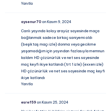
Yanıtla
aysenur70
on Kasım 9, 2024
Canlı yayında kolay arayüz sayesinde maça
bağlanmak sadece birkaç saniyemi aldı
(beşiktaş maçı izle) donma veya gecikme
yaşamadığım için yayından fazlasıyla memnun
kaldım HD çözünürlük ve net ses sayesinde
maç keyfi ikiye katlandı (trt 1 izle) (exxen izle)
HD çözünürlük ve net ses sayesinde maç keyfi
ikiye katlandı
Yanıtla
esref59
on Kasım 25, 2024