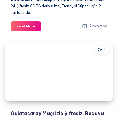
24 Şifresiz GS TS derbisi izle, Trendyol Süper Lig’in 2.
haftasında…
Galatasaray
2 min read
Read More
Trabzonspor
maçı
canlı
0
izle,
Taraftarium
24
Şifresiz
GS
TS
derbisi
izle
Galatasaray Maçı izle Şifresiz, Bedava