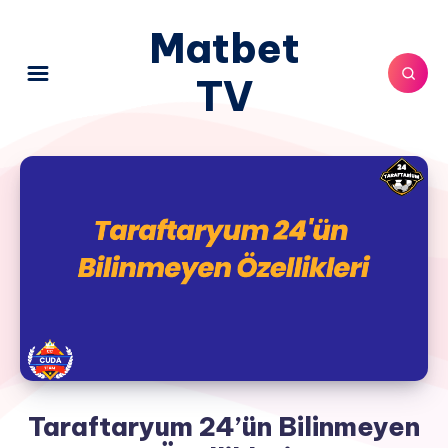
Matbet
TV
Taraftaryum 24’ün Bilinmeyen