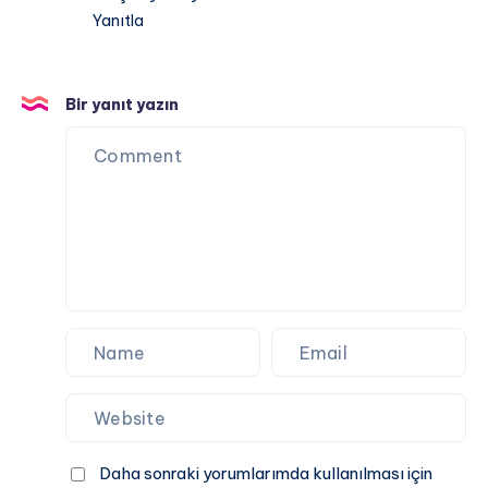
Yanıtla
Bir yanıt yazın
Daha sonraki yorumlarımda kullanılması için