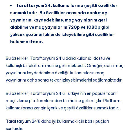
Taraftaryum 24, kullanıcılarına çeşitli özellikler
sunmaktadır. Bu özellikler arasında canlı maç
yayınlarını kaydedebilme, maç yayınlarını geri
alabilme ve maç yayınlarını 720p ve 1080p gibi
yüksek çözünürlüklerde izleyebilme gibi özellikler
bulunmaktadır.
Bu özellikler, Taraftaryum 24’ü daha kullanıcı dostu ve
kullanışlı bir platform haline getirmektedir. Örneğin, canlı maç
yayınlarını kaydedebilme özelliği, kullanıcıların maç
yayınlarını daha sonra tekrar izleyebilmelerini sağlamaktadır.
Bu özellikler, Taraftaryum 24’ü Türkiye’nin en popüler canlı
maç izleme platformlarından biri haline getirmiştir. Platform,
kullanıcılarına zengin içerik ve çeşitli özellikler sunmaktadır.
Taraftaryum 24’ü daha iyi kullanmak için bazı ipuçları
şunlardır: