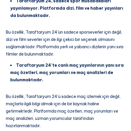
Taraftaryum 24, sadece spor müsabakaları
yayınlamıyor. Platformda dizi, film ve haber yayınları
da bulunmaktadır.
Bu özellik, Taraftaryum 24’ün sadece sporseverler için değil,
dizi ve film severler için de ilgi çekici bir seçenek olmasını
sağlamaktadır. Platformda yerli ve yabancı dizilerin yanı sıra
filmler de bulunmaktadır.
Taraftaryum 24’te canlı maç yayınlarının yanı sıra
maç özetleri, maç yorumları ve maç analizleri de
bulunmaktadır.
Bu özellik, Taraftaryum 24’ü sadece maç izlemek için değil,
maçlarla ilgili bilgi almak için de bir kaynak haline
getirmektedir. Platformda maç özetleri, maç yorumları ve
maç analizleri, uzman yorumcular tarafından
hazırlanmaktadır.