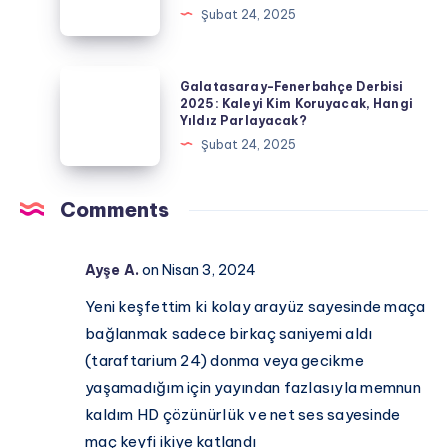
Şubat 24, 2025
Uzman
vs
Yorumları
FB
Maçı:
Galatasaray-
Galatasaray-Fenerbahçe Derbisi
Derbi
Fenerbahçe
2025: Kaleyi Kim Koruyacak, Hangi
Yıldız Parlayacak?
Heyecanı
Derbisi
Şubat 24, 2025
İçin
2025:
Geri
Kaleyi
Sayım
Kim
Comments
Başladı,
Koruyacak,
Neler
Hangi
Ayşe A.
on Nisan 3, 2024
Bekleniyor?
Yıldız
Parlayacak?
Yeni keşfettim ki kolay arayüz sayesinde maça
bağlanmak sadece birkaç saniyemi aldı
(taraftarium 24) donma veya gecikme
yaşamadığım için yayından fazlasıyla memnun
kaldım HD çözünürlük ve net ses sayesinde
maç keyfi ikiye katlandı