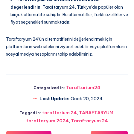
değerlendirin.
Taraftaryum 24, Türkiye’de popüler olan
birçok alternatife sahiptir. Bu alternatifler, farklı özellikler ve
fiyat seçenekleri sunmaktadır.
Taraftaryum 24’ün alternatiflerini değerlendirmek için
platformların web sitelerini ziyaret edebilir veya platformların
sosyal medya hesaplarını takip edebilirsiniz.
Taraftarium24
Categorized in:
Last Update:
Ocak 20, 2024
taraftarium 24
,
TARAFTARYUM
,
Tagged in:
taraftaryum 2024
,
Taraftaryum 24