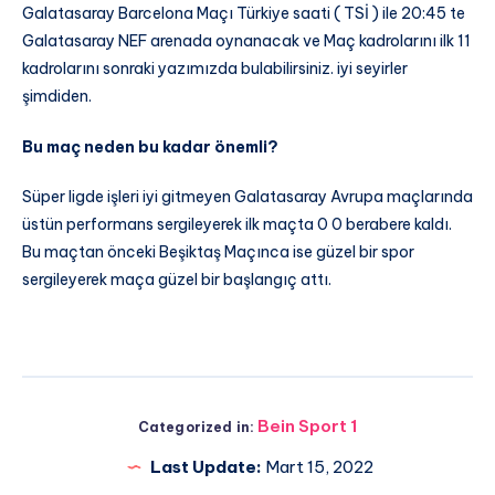
Galatasaray Barcelona Maçı Türkiye saati ( TSİ ) ile 20:45 te
Galatasaray NEF arenada oynanacak ve Maç kadrolarını ilk 11
kadrolarını sonraki yazımızda bulabilirsiniz. iyi seyirler
şimdiden.
Bu maç neden bu kadar önemli?
Süper ligde işleri iyi gitmeyen Galatasaray Avrupa maçlarında
üstün performans sergileyerek ilk maçta 0 0 berabere kaldı.
Bu maçtan önceki Beşiktaş Maçınca ise güzel bir spor
sergileyerek maça güzel bir başlangıç attı.
Bein Sport 1
Categorized in:
Last Update:
Mart 15, 2022