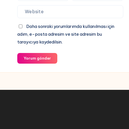
Daha sonraki yorumlarımda kullanılması için
adım, e-posta adresim ve site adresim bu
tarayıcıya kaydedilsin.
Yorum gönder