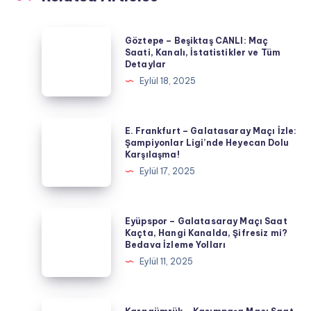
Göztepe
Göztepe – Beşiktaş CANLI: Maç
–
Saati, Kanalı, İstatistikler ve Tüm
Detaylar
Beşiktaş
Eylül 18, 2025
CANLI:
Maç
Saati,
E.
E. Frankfurt – Galatasaray Maçı İzle:
Kanalı,
Frankfurt
Şampiyonlar Ligi’nde Heyecan Dolu
Karşılaşma!
İstatistikler
–
Eylül 17, 2025
ve
Galatasaray
Tüm
Maçı
Detaylar
İzle:
Eyüpspor
Eyüpspor – Galatasaray Maçı Saat
Şampiyonlar
–
Kaçta, Hangi Kanalda, Şifresiz mi?
Bedava İzleme Yolları
Ligi’nde
Galatasaray
Eylül 11, 2025
Heyecan
Maçı
Dolu
Saat
Karşılaşma!
Kaçta,
Karagümrük