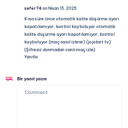
sefer74
on Nisan 15, 2025
Kısa süre önce otomatik kalite düşürme ayarı
kapatılamıyor, kontrol kayboluyor otomatik
kalite düşürme ayarı kapatılamıyor, kontrol
kayboluyor (maç nasıl izlenir) (jojobet tv)
(Şifresiz donmadan canlı maç izle)
Yanıtla
Bir yanıt yazın