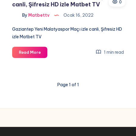
0
canli, Şifresiz HD izle Matbet TV
Malatyaspor
Antalyaspor
By
Matbettv
Ocak 16, 2022
Maçı
ne
Gaziantep Yeni Malatyaspor Maçı izle canli, Şifresiz HD
zaman
izle Matbet TV
saat
kaçta
Gaziantep
1 min read
Read More
?
Yeni
Malatyaspor
Maçı
izle
Page 1 of 1
canli,
Şifresiz
HD
izle
Matbet
TV